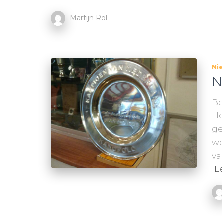
Martijn Rol
Ni
N
Be
Ho
ge
we
va
L