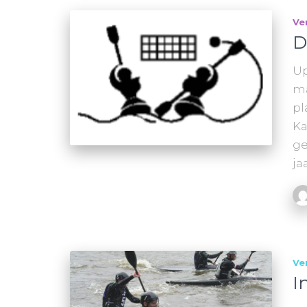
Ve
D
Up
ma
pl
Ka
ge
ja
Ve
I