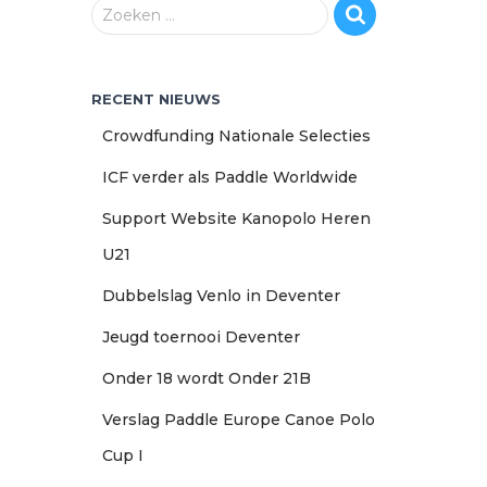
Z
Zoeken …
o
e
k
RECENT NIEUWS
e
n
Crowdfunding Nationale Selecties
n
a
ICF verder als Paddle Worldwide
a
Support Website Kanopolo Heren
r
:
U21
Dubbelslag Venlo in Deventer
Jeugd toernooi Deventer
Onder 18 wordt Onder 21B
Verslag Paddle Europe Canoe Polo
Cup I