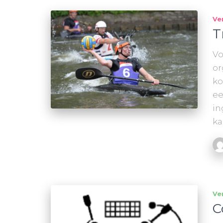
Ve
T
Vo
or
ko
ee
in
ka
Ve
C