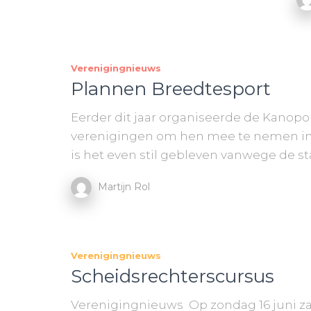
Verenigingnieuws
Plannen Breedtesport
Eerder dit jaar organiseerde de Kanop
verenigingen om hen mee te nemen in 
is het even stil gebleven vanwege de st
Martijn Rol
Verenigingnieuws
Scheidsrechterscursus
Verenigingnieuws Op zondag 16 juni z