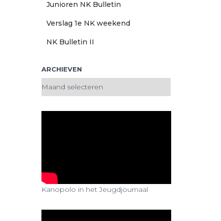
Junioren NK Bulletin
Verslag 1e NK weekend
NK Bulletin II
ARCHIEVEN
A
r
c
h
i
e
v
e
n
Kanopolo in het Jeugdjournaal