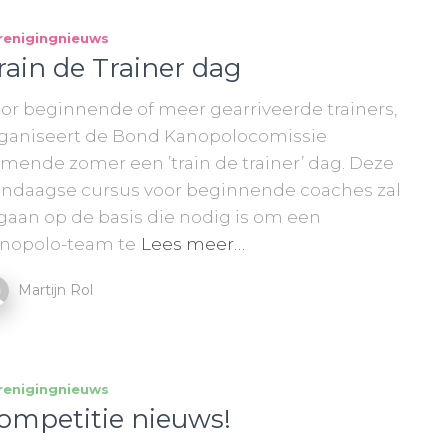
renigingnieuws
rain de Trainer dag
or beginnende of meer gearriveerde trainers,
ganiseert de Bond Kanopolocomissie
mende zomer een ’train de trainer’ dag. Deze
ndaagse cursus voor beginnende coaches zal
gaan op de basis die nodig is om een
nopolo-team te
Lees meer…
Martijn Rol
renigingnieuws
ompetitie nieuws!