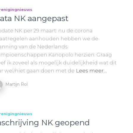
renigingnieuws
ata NK aangepast
date NK per 29 maart: nu de corona
atregelen aanhouden hebben we de
anning van de Nederlands
mpioenschappen Kanopolo herzien. Graag
ef ik zoveel als mogelijk duidelijkheid wat dit
ar wel/niet gaan doen met de
Lees meer…
Martijn Rol
renigingnieuws
nschrijving NK geopend