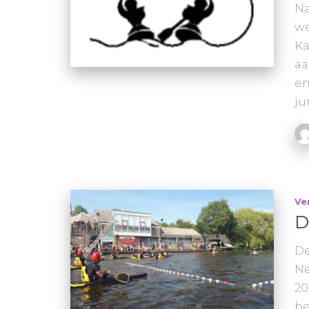
Na
we
Ka
aa
en
ju
Ve
D
De
Ne
20
be