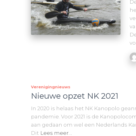
De
he
ve
va
De
vo
Verenigingnieuws
Nieuwe opzet NK 2021
In 2020 is helaas het NK Kanopolo gea
pandemie. Voor 2021 is de Kanopolocom
aan gedaan om wel een Nederlands Kam
Dit
Lees meer…