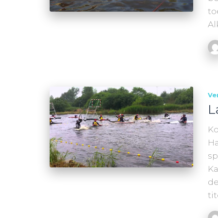
to
Al
Ve
L
Ko
Ha
sp
Ka
de
ti