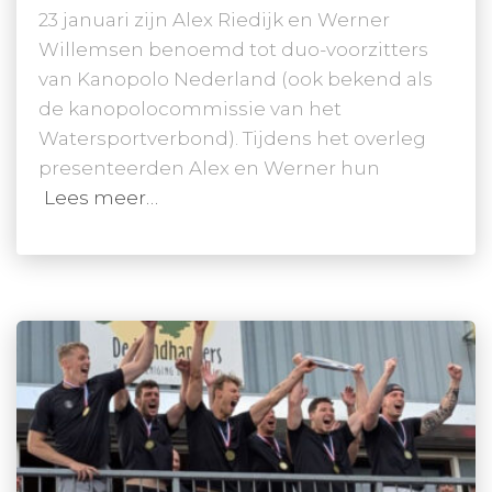
23 januari zijn Alex Riedijk en Werner
Willemsen benoemd tot duo-voorzitters
van Kanopolo Nederland (ook bekend als
de kanopolocommissie van het
Watersportverbond). Tijdens het overleg
presenteerden Alex en Werner hun
Lees meer…