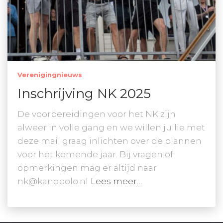
Verenigingnieuws
Inschrijving NK 2025
De voorbereidingen voor het NK zijn
alweer in volle gang en we willen jullie met
deze mail graag inlichten over de plannen
voor het komende jaar. Bij vragen of
opmerkingen mag er altijd naar
nk@kanopolo.nl
Lees meer…