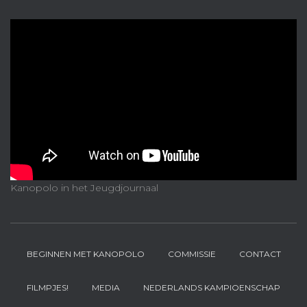
Kanopolo in het Jeugdjournaal
BEGINNEN MET KANOPOLO
COMMISSIE
CONTACT
FILMPJES!
MEDIA
NEDERLANDS KAMPIOENSCHAP