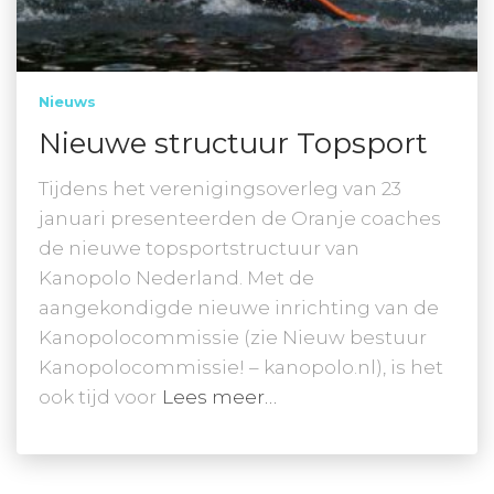
Nieuws
Nieuwe structuur Topsport
Tijdens het verenigingsoverleg van 23
januari presenteerden de Oranje coaches
de nieuwe topsportstructuur van
Kanopolo Nederland. Met de
aangekondigde nieuwe inrichting van de
Kanopolocommissie (zie Nieuw bestuur
Kanopolocommissie! – kanopolo.nl), is het
ook tijd voor
Lees meer…