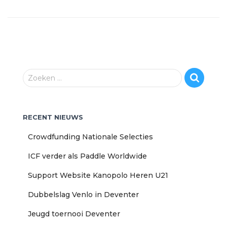
Z
Zoeken …
o
e
k
RECENT NIEUWS
e
n
Crowdfunding Nationale Selecties
n
a
ICF verder als Paddle Worldwide
a
r
Support Website Kanopolo Heren U21
:
Dubbelslag Venlo in Deventer
Jeugd toernooi Deventer