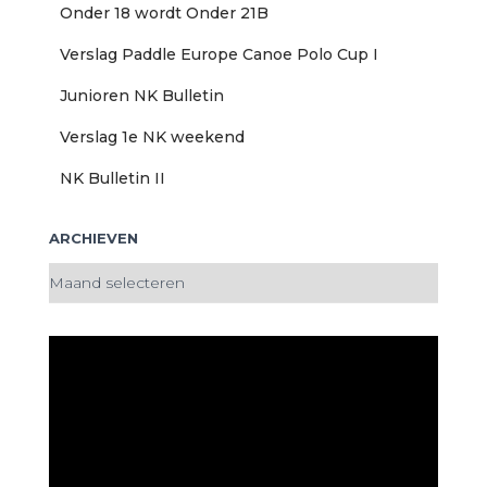
Onder 18 wordt Onder 21B
Verslag Paddle Europe Canoe Polo Cup I
Junioren NK Bulletin
Verslag 1e NK weekend
NK Bulletin II
ARCHIEVEN
A
r
c
h
i
e
v
e
n