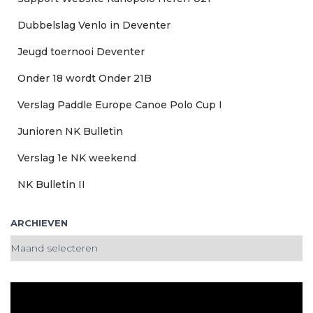
r
:
Dubbelslag Venlo in Deventer
Jeugd toernooi Deventer
Onder 18 wordt Onder 21B
Verslag Paddle Europe Canoe Polo Cup I
Junioren NK Bulletin
Verslag 1e NK weekend
NK Bulletin II
ARCHIEVEN
A
r
c
h
i