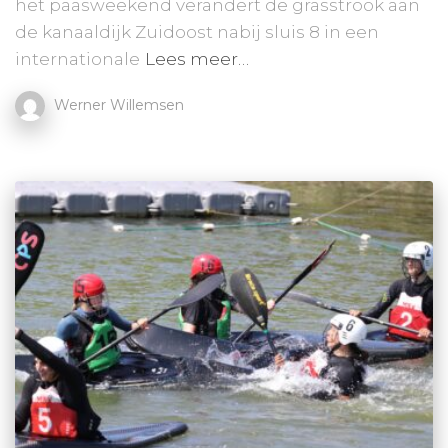
het paasweekend verandert de grasstrook aan
de kanaaldijk Zuidoost nabij sluis 8 in een
internationale
Lees meer…
Werner Willemsen