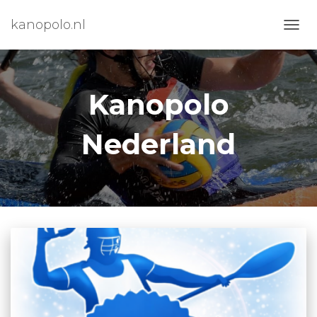
kanopolo.nl
NAVIG
WISS
Kanopolo
Nederland