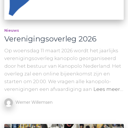
Nieuws
Verenigingsoverleg 2026
Op woensdag 11 maart 2026 wordt het jaarlijks
verenigingsoverleg kanopolo georganiseerd
door het bestuur van Kanopolo Nederland. Het
overleg zal een online bijeenkomst zijn en
starten om 20:00. We vragen alle kanopolo-
verenigingen een afvaardiging aan
Lees meer…
Werner Willemsen