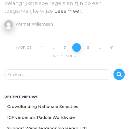
belangrijkste spelregels en zijn op een
toegankelijke wijze
Lees meer…
Werner Willemsen
Berichten
VORIGE
1
…
3
4
5
…
41
VOLGENDE
navigatie
Z
Zoeken …
o
e
k
RECENT NIEUWS
e
n
Crowdfunding Nationale Selecties
n
a
ICF verder als Paddle Worldwide
a
Support Website Kanopolo Heren U21