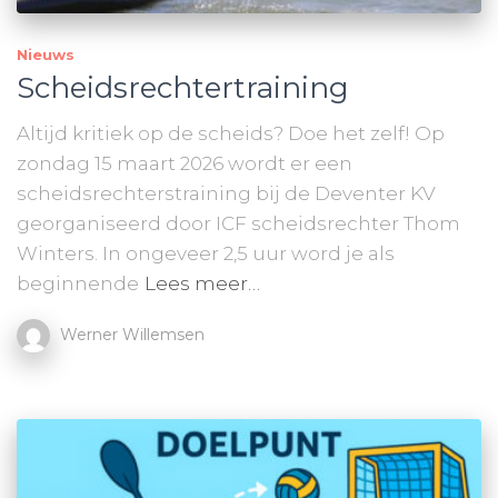
Nieuws
Scheidsrechtertraining
Altijd kritiek op de scheids? Doe het zelf! Op
zondag 15 maart 2026 wordt er een
scheidsrechterstraining bij de Deventer KV
georganiseerd door ICF scheidsrechter Thom
Winters. In ongeveer 2,5 uur word je als
beginnende
Lees meer…
Werner Willemsen