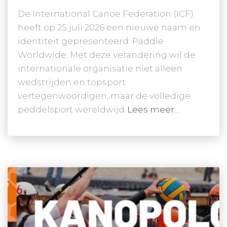
De International Canoe Federation (ICF)
heeft op 25 juli 2026 een nieuwe naam en
identiteit gepresenteerd: Paddle
Worldwide. Met deze verandering wil de
internationale organisatie niet alleen
wedstrijden en topsport
vertegenwoordigen, maar de volledige
peddelsport wereldwijd
Lees meer…