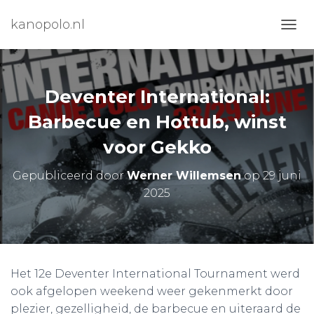
kanopolo.nl
N
A
V
I
G
Deventer International:
A
T
Barbecue en Hottub, winst
I
voor Gekko
E
W
I
Gepubliceerd door
Werner Willemsen
op
29 juni
S
2025
S
E
L
E
N
Het 12e Deventer International Tournament werd
ook afgelopen weekend weer gekenmerkt door
plezier, gezelligheid, de barbecue en uiteraard de