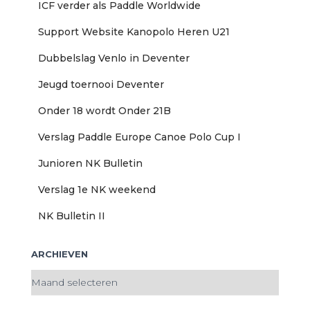
a
ICF verder als Paddle Worldwide
a
r
Support Website Kanopolo Heren U21
:
Dubbelslag Venlo in Deventer
Jeugd toernooi Deventer
Onder 18 wordt Onder 21B
Verslag Paddle Europe Canoe Polo Cup I
Junioren NK Bulletin
Verslag 1e NK weekend
NK Bulletin II
ARCHIEVEN
A
r
c