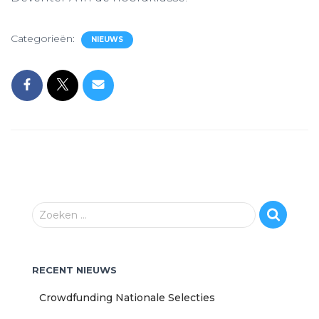
Categorieën:
NIEUWS
Z
Zoeken …
o
e
k
RECENT NIEUWS
e
n
Crowdfunding Nationale Selecties
n