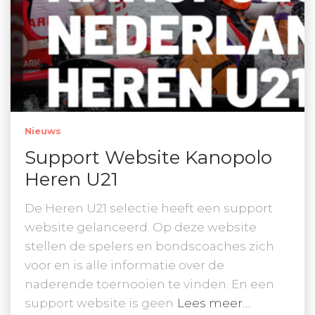
Nieuws
Support Website Kanopolo
Heren U21
De Heren U21 selectie heeft een support
website gelanceerd. Op deze website
stellen de spelers en bondscoaches zich
voor en is alle informatie over de
naderende toernooien te vinden. En een
support website is geen
Lees meer…