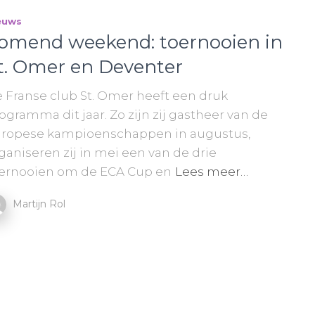
euws
omend weekend: toernooien in
t. Omer en Deventer
 Franse club St. Omer heeft een druk
ogramma dit jaar. Zo zijn zij gastheer van de
ropese kampioenschappen in augustus,
ganiseren zij in mei een van de drie
ernooien om de ECA Cup en
Lees meer…
Martijn Rol