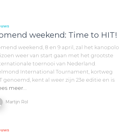
euws
omend weekend: Time to HIT!
mend weekend, 8 en 9 april, zal het kanopolo
izoen weer van start gaan met het grootste
ternationale toernooi van Nederland.
lmond International Tournament, kortweg
T genoemd, kent al weer zijn 23e editie en is
ees meer…
Martijn Rol
euws