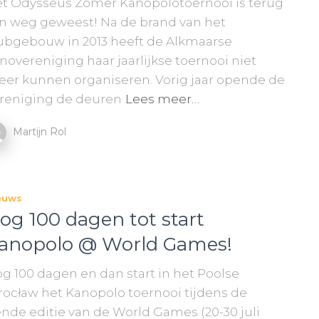
t Odysseus Zomer Kanopolotoernooi is terug
n weg geweest! Na de brand van het
ubgebouw in 2013 heeft de Alkmaarse
novereniging haar jaarlijkse toernooi niet
er kunnen organiseren. Vorig jaar opende de
reniging de deuren
Lees meer…
Martijn Rol
euws
og 100 dagen tot start
anopolo @ World Games!
g 100 dagen en dan start in het Poolse
ocław het Kanopolo toernooi tijdens de
ende editie van de World Games (20-30 juli