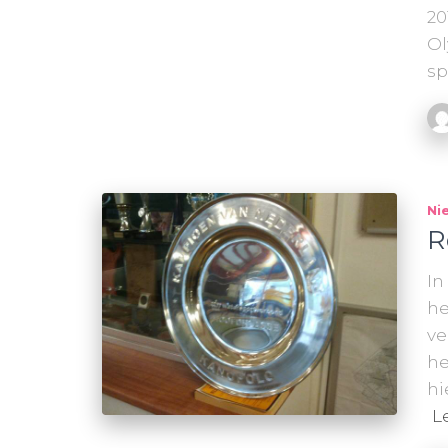
20
Ol
sp
Ni
R
In
he
ve
he
hi
L