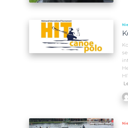
Ni
K
Ko
se
in
He
HI
L
Ni