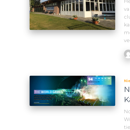
He
va
cl
ka
me
ve
Ni
N
K
No
Wr
ti