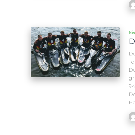
Ni
D
De
To
Du
gr
94
De
Be