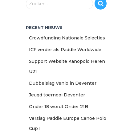
Z
Zoeken …
o
e
k
RECENT NIEUWS
e
n
Crowdfunding Nationale Selecties
n
a
ICF verder als Paddle Worldwide
a
Support Website Kanopolo Heren
r
:
U21
Dubbelslag Venlo in Deventer
Jeugd toernooi Deventer
Onder 18 wordt Onder 21B
Verslag Paddle Europe Canoe Polo
Cup I