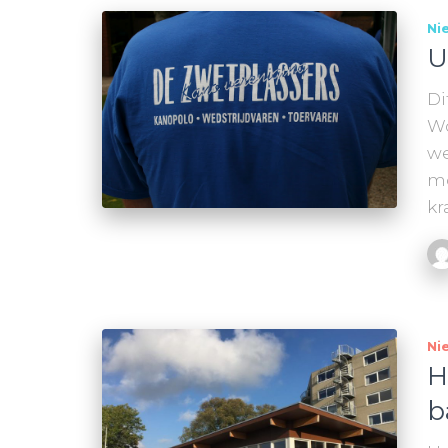
Ni
U
Di
Wo
we
mo
kr
Ni
H
b