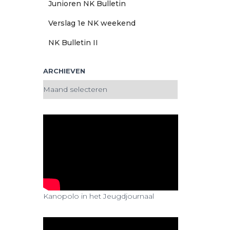
Junioren NK Bulletin
Verslag 1e NK weekend
NK Bulletin II
ARCHIEVEN
A
r
c
h
i
e
v
e
n
Kanopolo in het Jeugdjournaal