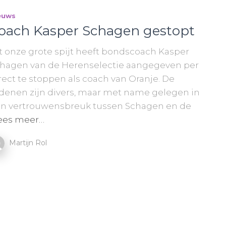
euws
oach Kasper Schagen gestopt
t onze grote spijt heeft bondscoach Kasper
hagen van de Herenselectie aangegeven per
rect te stoppen als coach van Oranje. De
denen zijn divers, maar met name gelegen in
n vertrouwensbreuk tussen Schagen en de
ees meer…
Martijn Rol