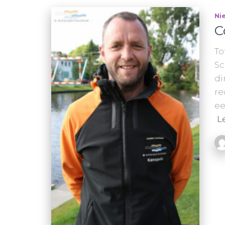
Ni
C
To
Sc
di
re
ee
L