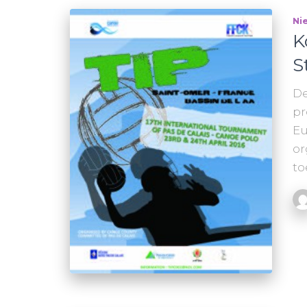
Ni
K
S
De
pr
Eu
or
to