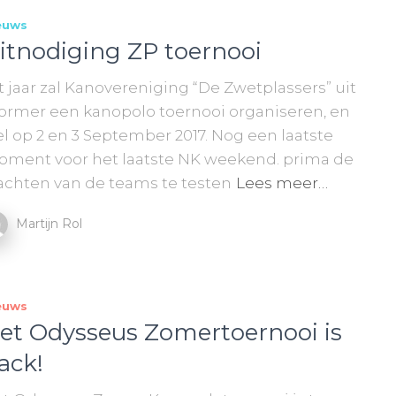
euws
itnodiging ZP toernooi
t jaar zal Kanovereniging “De Zwetplassers” uit
rmer een kanopolo toernooi organiseren, en
l op 2 en 3 September 2017. Nog een laatste
ment voor het laatste NK weekend. prima de
achten van de teams te testen
Lees meer…
Martijn Rol
euws
et Odysseus Zomertoernooi is
ack!