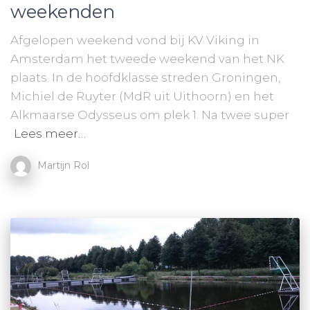
weekenden
Afgelopen weekend vond bij KV Viking in
Amsterdam het tweede weekend van het NK
plaats. In de hoofdklasse streden Groningen,
Michiel de Ruyter (MdR uit Uithoorn) en het
Alkmaarse Odysseus om plek 1. Na twee super
Lees meer…
Martijn Rol