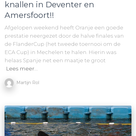
knallen in Deventer en
Amersfoort!!
Afgelopen weekend heeft Oranje een goede
prestatie neergezet door de halve finales van
de FlanderCup (het tweede toernooi om de
ECA Cup) in Mechelen te halen. Hierin was
helaas Spanje net een maatje te groot
Lees meer…
Martijn Rol