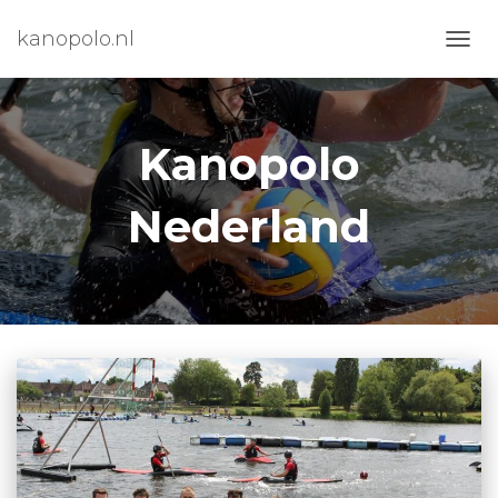
kanopolo.nl
NAVIG
WISS
Kanopolo
Nederland