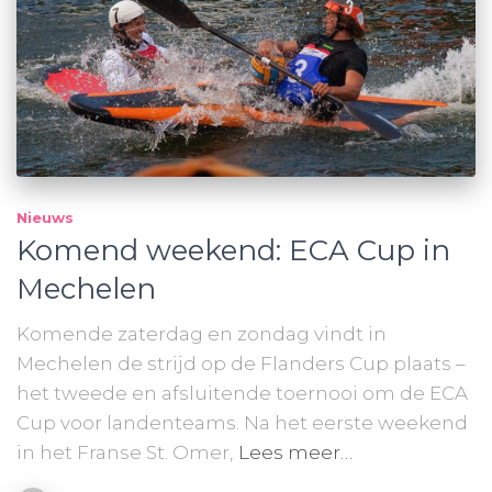
Nieuws
Komend weekend: ECA Cup in
Mechelen
Komende zaterdag en zondag vindt in
Mechelen de strijd op de Flanders Cup plaats –
het tweede en afsluitende toernooi om de ECA
Cup voor landenteams. Na het eerste weekend
in het Franse St. Omer,
Lees meer…