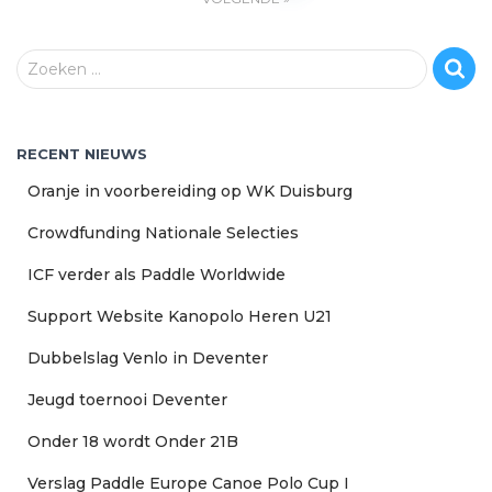
navigatie
Z
Zoeken …
o
e
k
RECENT NIEUWS
e
n
Oranje in voorbereiding op WK Duisburg
n
a
Crowdfunding Nationale Selecties
a
ICF verder als Paddle Worldwide
r
:
Support Website Kanopolo Heren U21
Dubbelslag Venlo in Deventer
Jeugd toernooi Deventer
Onder 18 wordt Onder 21B
Verslag Paddle Europe Canoe Polo Cup I