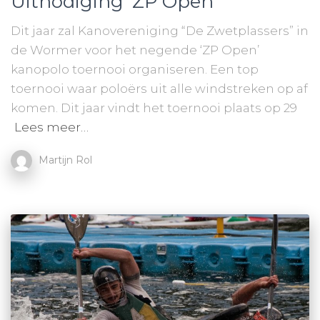
Uitnodiging ‘ZP Open’
Dit jaar zal Kanovereniging “De Zwetplassers” in
de Wormer voor het negende ‘ZP Open’
kanopolo toernooi organiseren. Een top
toernooi waar poloërs uit alle windstreken op af
komen. Dit jaar vindt het toernooi plaats op 29
Lees meer…
Martijn Rol