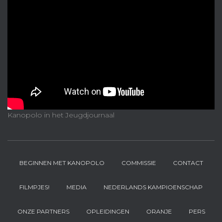
Kanopolo in het Jeugdjournaal
BEGINNEN MET KANOPOLO
COMMISSIE
CONTACT
FILMPJES!
MEDIA
NEDERLANDS KAMPIOENSCHAP
ONZE PARTNERS
OPLEIDINGEN
ORANJE
PERS