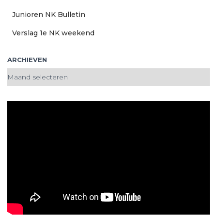
Junioren NK Bulletin
Verslag 1e NK weekend
ARCHIEVEN
A
r
c
h
i
e
v
e
n