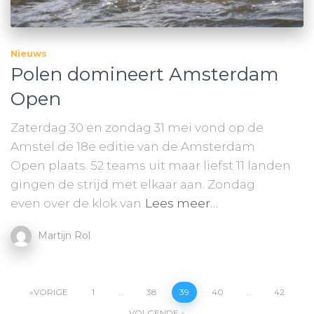
Nieuws
Polen domineert Amsterdam
Open
Zaterdag 30 en zondag 31 mei vond op de
Amstel de 18e editie van de Amsterdam
Open plaats. 52 teams uit maar liefst 11 landen
gingen de strijd met elkaar aan. Zondag
even over de klok van
Lees meer…
Martijn Rol
Berichten
VORIGE
1
…
38
39
40
…
42
VOLGENDE