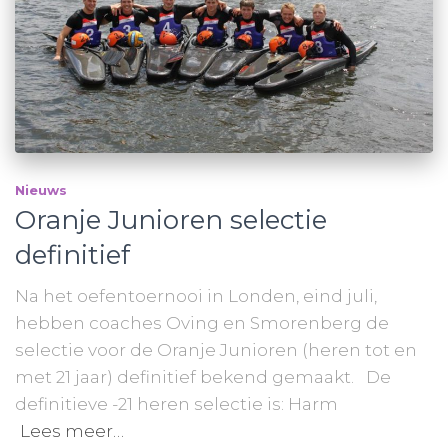
Nieuws
Oranje Junioren selectie
definitief
Na het oefentoernooi in Londen, eind juli,
hebben coaches Oving en Smorenberg de
selectie voor de Oranje Junioren (heren tot en
met 21 jaar) definitief bekend gemaakt. De
definitieve -21 heren selectie is: Harm
Lees meer…