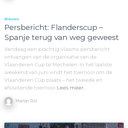
Nieuws
Persbericht: Flanderscup –
Spanje terug van weg geweest
Vandaag een prachtig Vlaams persbericht
ontvangen van de organisatie van de
Vlaanderen Cup te Mechelen. In het laatste
weekend van juni vindt het toernooi om de
Vlaanderen Cup plaats – het tweede en
afsluitende toernooi
Lees meer…
Martijn Rol