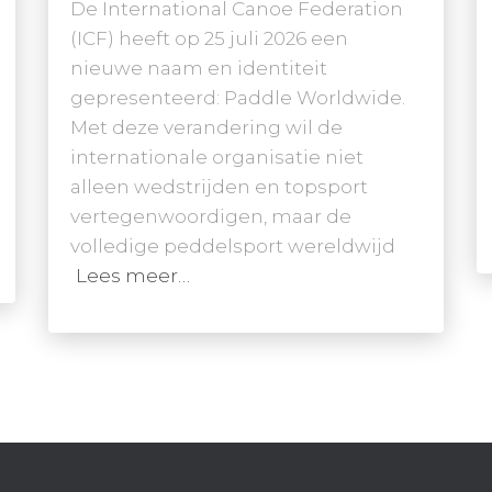
De International Canoe Federation
(ICF) heeft op 25 juli 2026 een
nieuwe naam en identiteit
gepresenteerd: Paddle Worldwide.
Met deze verandering wil de
internationale organisatie niet
alleen wedstrijden en topsport
vertegenwoordigen, maar de
volledige peddelsport wereldwijd
Lees meer…