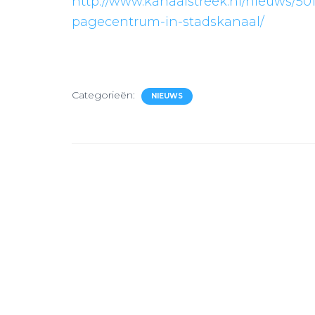
http://www.kanaalstreek.nl/nieuws/50
pagecentrum-in-stadskanaal/
Categorieën:
NIEUWS