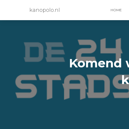
kanopolo.nl
HOME
Komend w
k