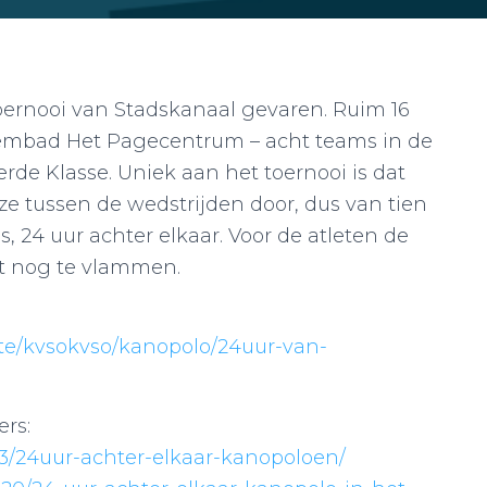
ernooi van Stadskanaal gevaren. Ruim 16
wembad Het Pagecentrum – acht teams in de
de Klasse. Uniek aan het toernooi is dat
uze tussen de wedstrijden door, dus van tien
s, 24 uur achter elkaar. Voor de atleten de
t nog te vlammen.
site/kvsokvso/kanopolo/24uur-van-
ers:
/13/24uur-achter-elkaar-kanopoloen/