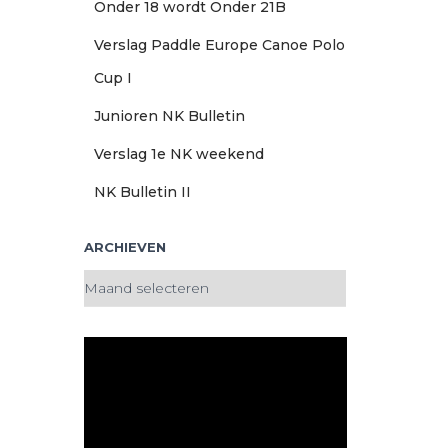
Onder 18 wordt Onder 21B
Verslag Paddle Europe Canoe Polo
Cup I
Junioren NK Bulletin
Verslag 1e NK weekend
NK Bulletin II
ARCHIEVEN
A
r
c
h
i
e
v
e