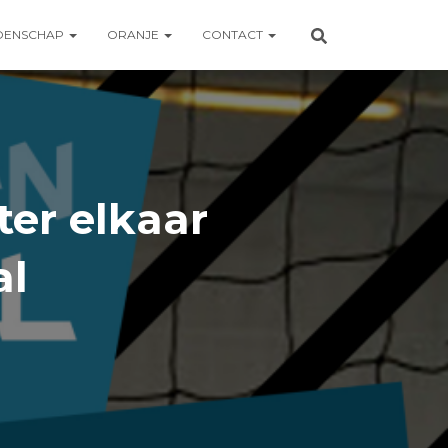
OENSCHAP
ORANJE
CONTACT
er elkaar
al