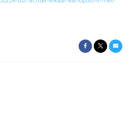
120/24-uur-achter-elkaar-kanopolo-in-het-