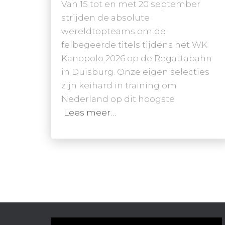
Van 15 tot en met 20 september
strijden de absolute
wereldtopteams om de
felbegeerde titels tijdens het WK
Kanopolo 2026 op de Regattabahn
in Duisburg. Onze eigen selecties
zijn keihard in training om
Nederland op dit hoogste
Lees meer…