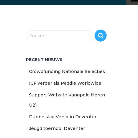
Z
Zoeken …
o
e
k
RECENT NIEUWS
e
n
Crowdfunding Nationale Selecties
n
a
ICF verder als Paddle Worldwide
a
r
Support Website Kanopolo Heren
:
U21
Dubbelslag Venlo in Deventer
Jeugd toernooi Deventer