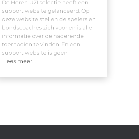
De Heren U21 selectie heeft een
support website gelanceerd. Op
deze website stellen de spelers en
bondscoaches zich voor en is alle
informatie over de naderende
toernooien te vinden. En een
support website is geen
Lees meer…