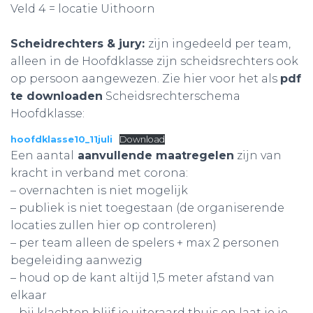
Veld 4 = locatie Uithoorn
Scheidrechters & jury:
zijn ingedeeld per team,
alleen in de Hoofdklasse zijn scheidsrechters ook
op persoon aangewezen. Zie hier voor het als
pdf
te downloaden
Scheidsrechterschema
Hoofdklasse:
hoofdklasse10_11juli
Download
Een aantal
aanvullende maatregelen
zijn van
kracht in verband met corona:
– overnachten is niet mogelijk
– publiek is niet toegestaan (de organiserende
locaties zullen hier op controleren)
– per team alleen de spelers + max 2 personen
begeleiding aanwezig
– houd op de kant altijd 1,5 meter afstand van
elkaar
– bij klachten blijf je uiteraard thuis en laat je je