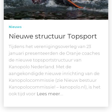
Nieuws
Nieuwe structuur Topsport
Tijdens het verenigingsoverleg van 23
januari presenteerden de Oranje coaches
de nieuwe topsportstructuur van
Kanopolo Nederland. Met de
aangekondigde nieuwe inrichting van de
Kanopolocommissie (zie Nieuw bestuur
Kanopolocommissie! – kanopolo.nl), is het
ook tijd voor
Lees meer…