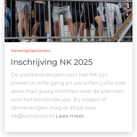
Verenigingnieuws
Inschrijving NK 2025
De voorbereidingen voor het NK zijn
alweer in volle gang en we willen jullie met
deze mail graag inlichten over de plannen
voor het komende jaar. Bij vragen of
opmerkingen mag er altijd naar
nk@kanopolo.nl
Lees meer…