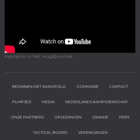
Kanopolo in het Jeugdjournaal
BEGINNEN MET KANOPOLO
COMMISSIE
CONTACT
FILMPJES!
MEDIA
NEDERLANDS KAMPIOENSCHAP
ONZE PARTNERS
OPLEIDINGEN
ORANJE
PERS
TACTICAL BOARD
VERENIGINGEN