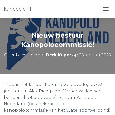
kanopolo.nl
N
A
V
I
G
Nieuw bestuur
A
T
Kanopolocommissie!
I
E
Gepubliceerd door
Derk Kuper
op
26 januari 2025
W
I
S
S
E
L
Tijdens het landelijke kanopolo-overleg op 23
E
januari zijn Alex Riedijk en Werner Willemsen
N
benoemd tot duo-voorzitters van Kanopolo
Nederland (ook bekend als de
kanopolocommissie van het Watersportverbond).