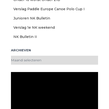
Verslag Paddle Europe Canoe Polo Cup I
Junioren NK Bulletin
Verslag 1e NK weekend
NK Bulletin II
ARCHIEVEN
A
r
c
h
i
e
v
e
n