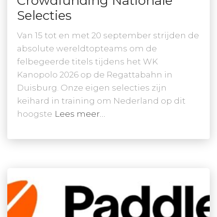
Crowdfunding Nationale
Selecties
Van 15 tot en met 20 september strijden de
absolute wereldtopteams om de
felbegeerde titels tijdens het WK
Kanopolo 2026 op de Regattabahn in
Duisburg. Onze eigen selecties zijn
keihard in training om Nederland op dit
hoogste
Lees meer…