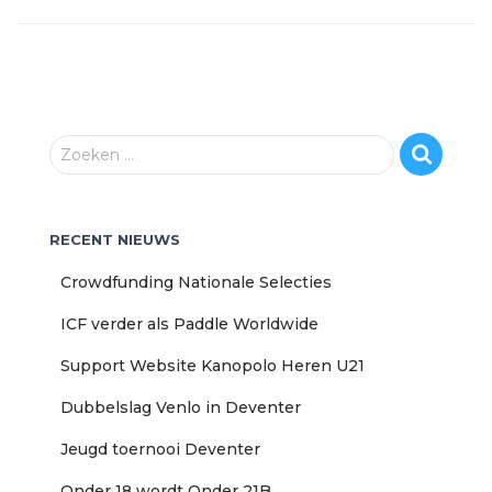
Z
Zoeken …
o
e
k
RECENT NIEUWS
e
n
Crowdfunding Nationale Selecties
n
a
ICF verder als Paddle Worldwide
a
r
Support Website Kanopolo Heren U21
:
Dubbelslag Venlo in Deventer
Jeugd toernooi Deventer
Onder 18 wordt Onder 21B