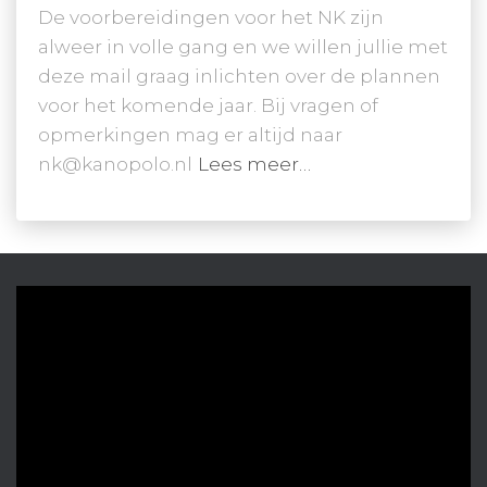
De voorbereidingen voor het NK zijn
alweer in volle gang en we willen jullie met
deze mail graag inlichten over de plannen
voor het komende jaar. Bij vragen of
opmerkingen mag er altijd naar
nk@kanopolo.nl
Lees meer…