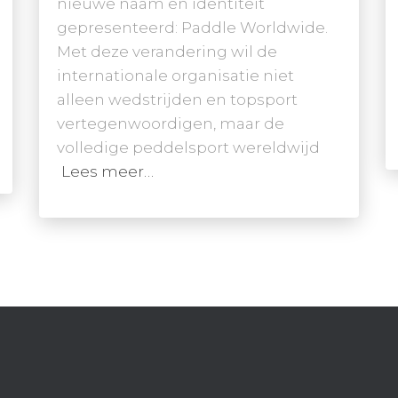
nieuwe naam en identiteit
gepresenteerd: Paddle Worldwide.
Met deze verandering wil de
internationale organisatie niet
alleen wedstrijden en topsport
vertegenwoordigen, maar de
volledige peddelsport wereldwijd
Lees meer…