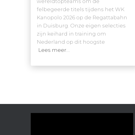
wereldtopteams om de
felbegeerde titels tijdens het WK
Kanopolo 2026 op de Regattabahn
in Duisburg. Onze eigen selecties
zijn keihard in training om
Nederland op dit hoogste
Lees meer…