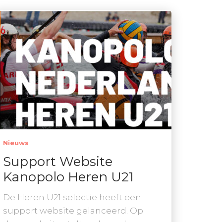
Nieuws
Support Website
Kanopolo Heren U21
De Heren U21 selectie heeft een
support website gelanceerd. Op