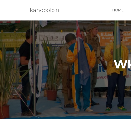
kanopolo.nl
HOME
WK