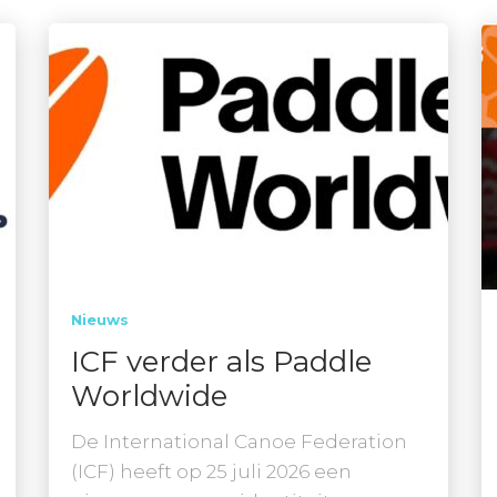
Nieuws
ICF verder als Paddle
Worldwide
De International Canoe Federation
(ICF) heeft op 25 juli 2026 een