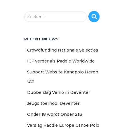
Z
Zoeken …
o
e
k
RECENT NIEUWS
e
n
Crowdfunding Nationale Selecties
n
a
ICF verder als Paddle Worldwide
a
r
Support Website Kanopolo Heren
:
U21
Dubbelslag Venlo in Deventer
Jeugd toernooi Deventer
Onder 18 wordt Onder 21B
Verslag Paddle Europe Canoe Polo