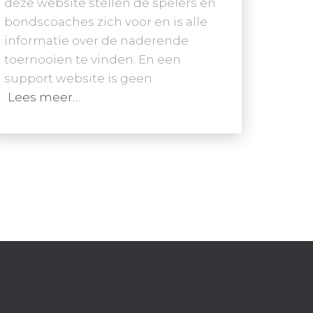
deze website stellen de spelers en
bondscoaches zich voor en is alle
informatie over de naderende
toernooien te vinden. En een
support website is geen
Lees meer…