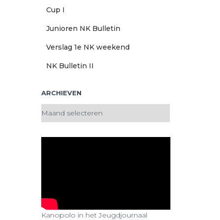
Cup I
Junioren NK Bulletin
Verslag 1e NK weekend
NK Bulletin II
ARCHIEVEN
A
r
c
h
i
e
v
e
n
Kanopolo in het Jeugdjournaal