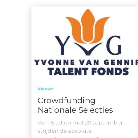
Nieuws
Crowdfunding
Nationale Selecties
Van 15 tot en met 20 september
strijden de absolute