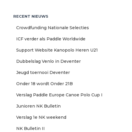
e
k
RECENT NIEUWS
e
n
Crowdfunding Nationale Selecties
n
a
ICF verder als Paddle Worldwide
a
r
Support Website Kanopolo Heren U21
:
Dubbelslag Venlo in Deventer
Jeugd toernooi Deventer
Onder 18 wordt Onder 21B
Verslag Paddle Europe Canoe Polo Cup I
Junioren NK Bulletin
Verslag 1e NK weekend
NK Bulletin II