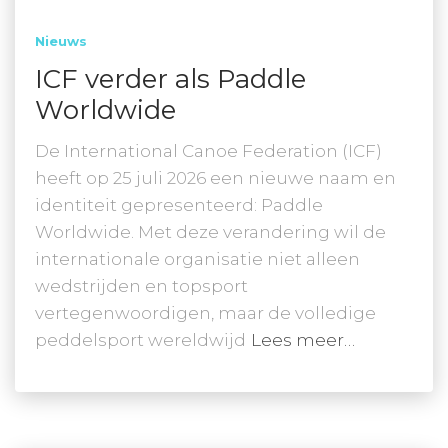
Nieuws
ICF verder als Paddle
Worldwide
De International Canoe Federation (ICF)
heeft op 25 juli 2026 een nieuwe naam en
identiteit gepresenteerd: Paddle
Worldwide. Met deze verandering wil de
internationale organisatie niet alleen
wedstrijden en topsport
vertegenwoordigen, maar de volledige
peddelsport wereldwijd
Lees meer…