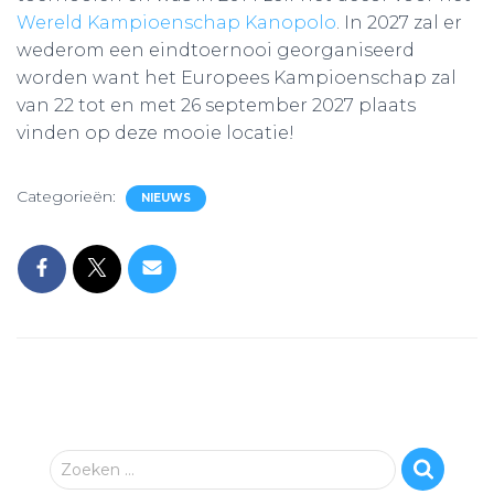
Wereld Kampioenschap Kanopolo
. In 2027 zal er
wederom een eindtoernooi georganiseerd
worden want het Europees Kampioenschap zal
van 22 tot en met 26 september 2027 plaats
vinden op deze mooie locatie!
Categorieën:
NIEUWS
Z
Zoeken …
o