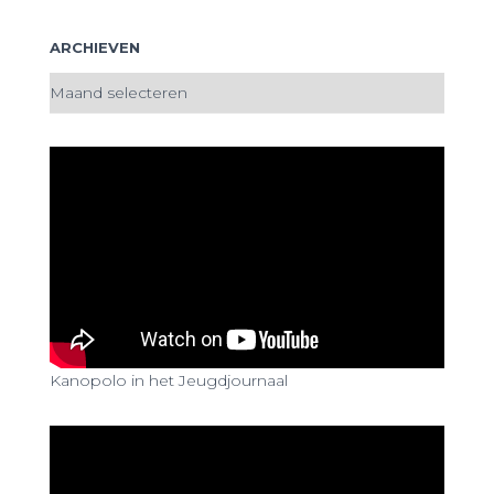
ARCHIEVEN
A
r
c
h
i
e
v
e
n
Kanopolo in het Jeugdjournaal