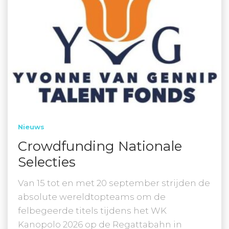
Nieuws
Crowdfunding Nationale
Selecties
Van 15 tot en met 20 september strijden de
absolute wereldtopteams om de
felbegeerde titels tijdens het WK
Kanopolo 2026 op de Regattabahn in