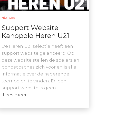
Nieuws
Support Website
Kanopolo Heren U21
De Heren U21 selectie heeft een
support website gelanceerd. Op
deze website stellen de spelers en
bondscoaches zich voor en is alle
informatie over de naderende
toernooien te vinden. En een
support website is geen
Lees meer…