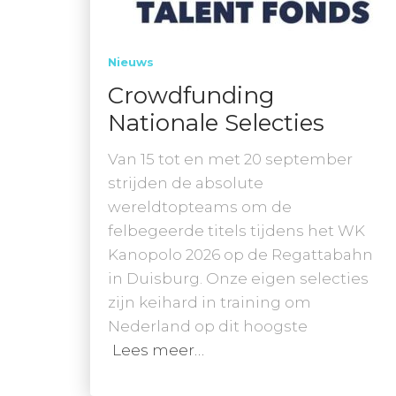
Nieuws
Crowdfunding
Nationale Selecties
Van 15 tot en met 20 september
strijden de absolute
wereldtopteams om de
felbegeerde titels tijdens het WK
Kanopolo 2026 op de Regattabahn
in Duisburg. Onze eigen selecties
zijn keihard in training om
Nederland op dit hoogste
Lees meer…