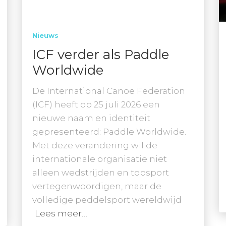
Nieuws
ICF verder als Paddle
Worldwide
De International Canoe Federation
(ICF) heeft op 25 juli 2026 een
nieuwe naam en identiteit
gepresenteerd: Paddle Worldwide.
Met deze verandering wil de
internationale organisatie niet
alleen wedstrijden en topsport
vertegenwoordigen, maar de
volledige peddelsport wereldwijd
Lees meer…