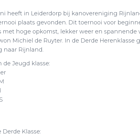
i heeft in Leiderdorp bij kanovereniging Rijnlan
ernooi plaats gevonden. Dit toernooi voor beginn
s met hoge opkomst, lekker weer en spannende w
won Michiel de Ruyter. In de Derde Herenklasse 
 naar Rijnland.
n de Jeugd klasse:
ter
 M
d
S
e Derde Klasse: