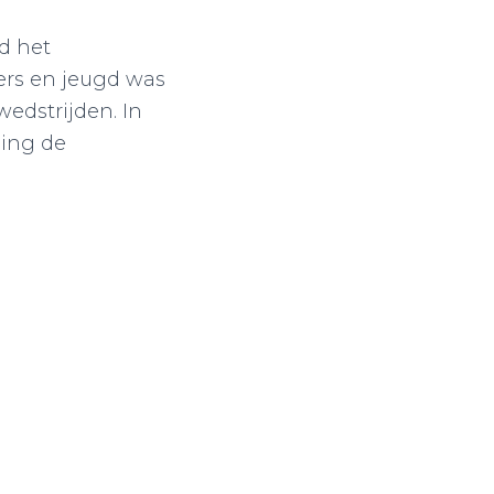
d het
ers en jeugd was
edstrijden. In
ging de