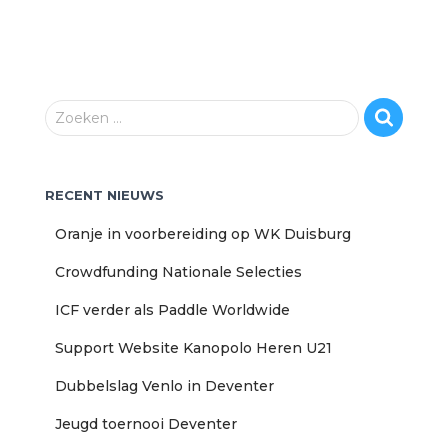
Z
Zoeken …
o
e
k
RECENT NIEUWS
e
n
Oranje in voorbereiding op WK Duisburg
n
a
Crowdfunding Nationale Selecties
a
r
ICF verder als Paddle Worldwide
:
Support Website Kanopolo Heren U21
Dubbelslag Venlo in Deventer
Jeugd toernooi Deventer