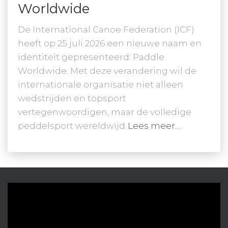
Worldwide
De International Canoe Federation (ICF)
heeft op 25 juli 2026 een nieuwe naam en
identiteit gepresenteerd: Paddle
Worldwide. Met deze verandering wil de
internationale organisatie niet alleen
wedstrijden en topsport
vertegenwoordigen, maar de volledige
peddelsport wereldwijd
Lees meer…