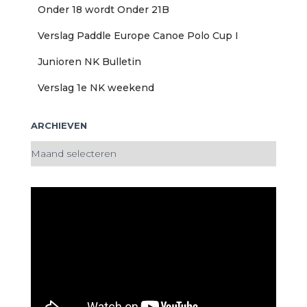
Onder 18 wordt Onder 21B
Verslag Paddle Europe Canoe Polo Cup I
Junioren NK Bulletin
Verslag 1e NK weekend
ARCHIEVEN
A
r
c
h
i
e
v
e
n