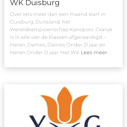
WK Duisburg
Over iets meer dan een maand start in
Duisburg, Duitsland, het
Wereldkampioenschap Kanopolo. Oranje
is in alle vier de Klassen afgevaardigd –
Heren, Dames, Dames Onder 21 jaar en
Heren Onder 21 jaar. Het WK
Lees meer…