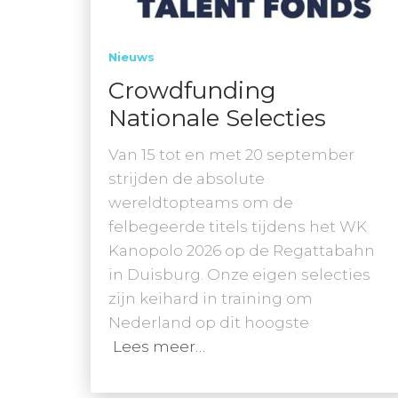
Nieuws
Crowdfunding
Nationale Selecties
Van 15 tot en met 20 september
strijden de absolute
wereldtopteams om de
felbegeerde titels tijdens het WK
Kanopolo 2026 op de Regattabahn
in Duisburg. Onze eigen selecties
zijn keihard in training om
Nederland op dit hoogste
Lees meer…