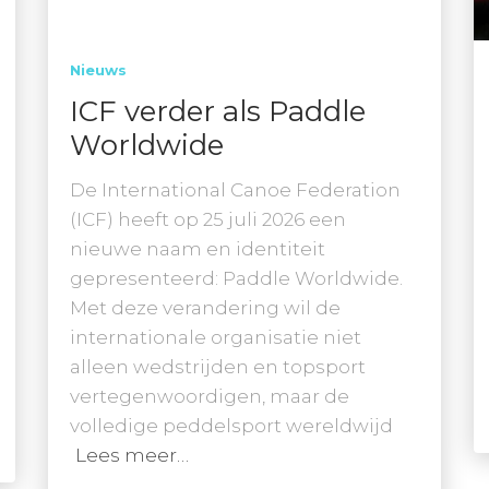
Nieuws
ICF verder als Paddle
Worldwide
De International Canoe Federation
(ICF) heeft op 25 juli 2026 een
nieuwe naam en identiteit
gepresenteerd: Paddle Worldwide.
Met deze verandering wil de
internationale organisatie niet
alleen wedstrijden en topsport
vertegenwoordigen, maar de
volledige peddelsport wereldwijd
Lees meer…