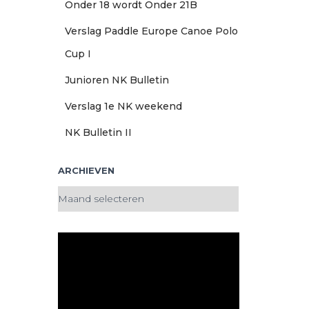
Onder 18 wordt Onder 21B
Verslag Paddle Europe Canoe Polo
Cup I
Junioren NK Bulletin
Verslag 1e NK weekend
NK Bulletin II
ARCHIEVEN
A
r
c
h
i
e
v
e