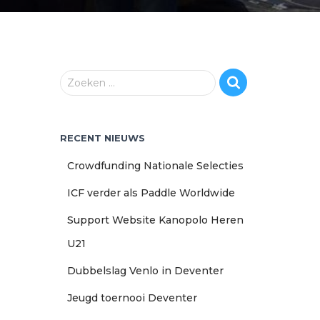
Z
Zoeken …
o
e
k
RECENT NIEUWS
e
n
Crowdfunding Nationale Selecties
n
a
ICF verder als Paddle Worldwide
a
r
Support Website Kanopolo Heren
:
U21
Dubbelslag Venlo in Deventer
Jeugd toernooi Deventer