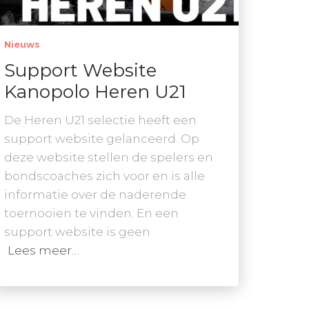
Nieuws
Support Website
Kanopolo Heren U21
De Heren U21 selectie heeft een
support website gelanceerd. Op
deze website stellen de spelers en
bondscoaches zich voor en is alle
informatie over de naderende
toernooien te vinden. En een
support website is geen
Lees meer…