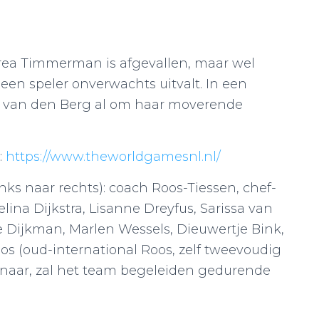
 Trea Timmerman is afgevallen, maar wel
 een speler onverwachts uitvalt. In een
te van den Berg al om haar moverende
:
https://www.theworldgamesnl.nl/
inks naar rechts): coach Roos-Tiessen, chef-
lina Dijkstra, Lisanne Dreyfus, Sarissa van
e Dijkman, Marlen Wessels, Dieuwertje Bink,
s (oud-international Roos, zelf tweevoudig
aar, zal het team begeleiden gedurende