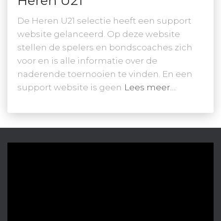
Heren U21
De Heren U21 selectie heeft een support
website gelanceerd. Op deze website
stellen de spelers en bondscoaches zich
voor en is alle informatie over de
naderende toernooien te vinden. En een
support website is geen
Lees meer…