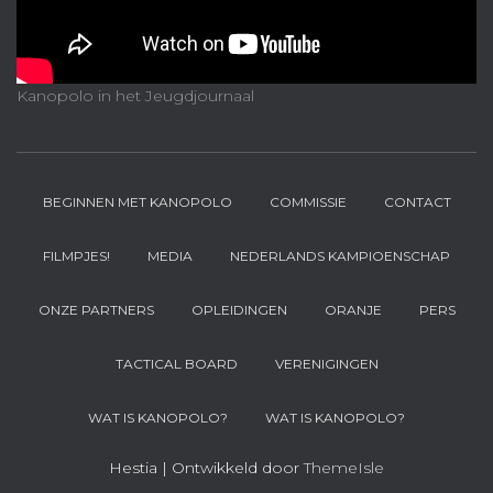
Kanopolo in het Jeugdjournaal
BEGINNEN MET KANOPOLO
COMMISSIE
CONTACT
FILMPJES!
MEDIA
NEDERLANDS KAMPIOENSCHAP
ONZE PARTNERS
OPLEIDINGEN
ORANJE
PERS
TACTICAL BOARD
VERENIGINGEN
WAT IS KANOPOLO?
WAT IS KANOPOLO?
Hestia | Ontwikkeld door
ThemeIsle