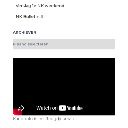
Verslag 1e NK weekend
NK Bulletin II
ARCHIEVEN
A
r
c
h
i
e
v
e
n
Kanopolo in het Jeugdjournaal