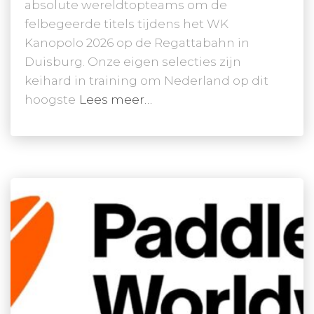
absolute wereldtopteams om de
felbegeerde titels tijdens het WK
Kanopolo 2026 op de Regattabahn in
Duisburg. Onze eigen selecties zijn
keihard in training om Nederland op dit
hoogste
Lees meer…