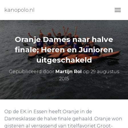
kanopolo.nl
N
A
V
I
G
Oranje Dames naar halve
A
T
finale; Heren en Junioren
I
uitgeschakeld
E
W
I
Gepubliceerd door
Martijn Rol
op
29 augustus
S
2015
S
E
L
E
N
Op de EK in Essen heeft Oranje in de
Damesklasse de halve finale gehaald. Oranje won
gisteren al verrassend van titelfavoriet Groot-