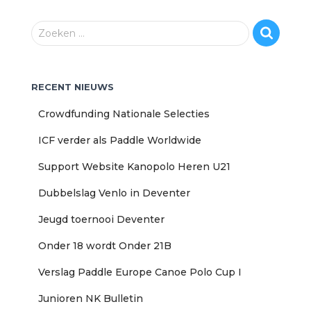
Z
Zoeken …
o
e
k
RECENT NIEUWS
e
n
Crowdfunding Nationale Selecties
n
a
ICF verder als Paddle Worldwide
a
r
Support Website Kanopolo Heren U21
:
Dubbelslag Venlo in Deventer
Jeugd toernooi Deventer
Onder 18 wordt Onder 21B
Verslag Paddle Europe Canoe Polo Cup I
Junioren NK Bulletin