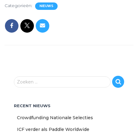
Categorieën:
NIEUWS
Z
Zoeken …
o
e
k
RECENT NIEUWS
e
n
Crowdfunding Nationale Selecties
n
a
ICF verder als Paddle Worldwide
a