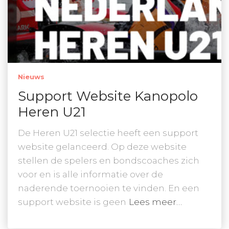
Nieuws
Support Website Kanopolo
Heren U21
De Heren U21 selectie heeft een support
website gelanceerd. Op deze website
stellen de spelers en bondscoaches zich
voor en is alle informatie over de
naderende toernooien te vinden. En een
support website is geen
Lees meer…