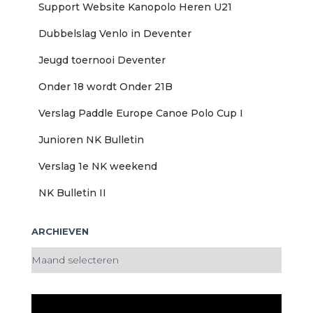
r
Support Website Kanopolo Heren U21
:
Dubbelslag Venlo in Deventer
Jeugd toernooi Deventer
Onder 18 wordt Onder 21B
Verslag Paddle Europe Canoe Polo Cup I
Junioren NK Bulletin
Verslag 1e NK weekend
NK Bulletin II
ARCHIEVEN
A
r
c
h