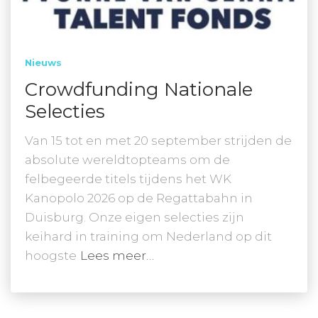
Nieuws
Crowdfunding Nationale
Selecties
Van 15 tot en met 20 september strijden de
absolute wereldtopteams om de
felbegeerde titels tijdens het WK
Kanopolo 2026 op de Regattabahn in
Duisburg. Onze eigen selecties zijn
keihard in training om Nederland op dit
hoogste
Lees meer…