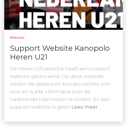
Nieuws
Support Website Kanopolo
Heren U21
De Heren U21 selectie heeft een support
website gelanceerd. Op deze website
stellen de spelers en bondscoaches zich
voor en is alle informatie over de
naderende toernooien te vinden. En een
support website is geen
Lees meer…