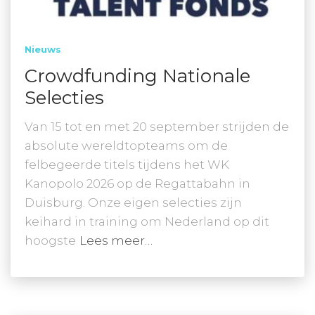
Nieuws
Crowdfunding Nationale
Selecties
Van 15 tot en met 20 september strijden de
absolute wereldtopteams om de
felbegeerde titels tijdens het WK
Kanopolo 2026 op de Regattabahn in
Duisburg. Onze eigen selecties zijn
keihard in training om Nederland op dit
hoogste
Lees meer…