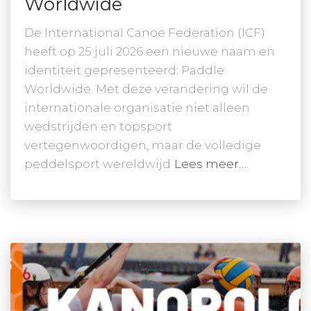
Worldwide
De International Canoe Federation (ICF)
heeft op 25 juli 2026 een nieuwe naam en
identiteit gepresenteerd: Paddle
Worldwide. Met deze verandering wil de
internationale organisatie niet alleen
wedstrijden en topsport
vertegenwoordigen, maar de volledige
peddelsport wereldwijd
Lees meer…