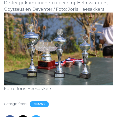
De Jeugdkampioenen op een rij: Helmvaarders,
Odysseus en Deventer / Foto: Joris Heesakkers
Foto: Joris Heesakkers
Categorieën:
NIEUWS