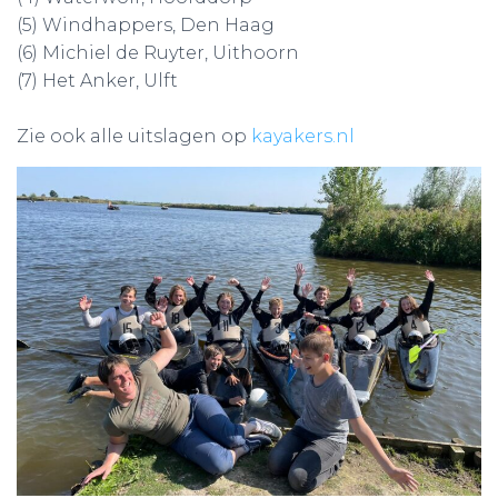
(5) Windhappers, Den Haag
(6) Michiel de Ruyter, Uithoorn
(7) Het Anker, Ulft
Zie ook alle uitslagen op
kayakers.nl