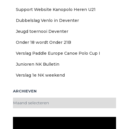
:
Support Website Kanopolo Heren U21
Dubbelslag Venlo in Deventer
Jeugd toernooi Deventer
Onder 18 wordt Onder 21B
Verslag Paddle Europe Canoe Polo Cup I
Junioren NK Bulletin
Verslag 1e NK weekend
ARCHIEVEN
A
r
c
h
i