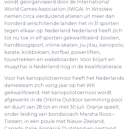
wordt georganiseerd door de International
World Games Association (IWGA). In Wrocław
nemen circa vierduizend atleten uit meer dan
honderd verschillende landen het in 31 sporten
tegen elkaar op. Nederland Nederland heeft zich
tot nu toe in elf sporten gekwalificeerd: bowlen,
handboogsport, inline-skaten, jiu jitsu, kanopolo,
karate, kickboksen, korfbal, powerliften,
touwtrekken en wakeboarden. Voor biljart en
muaythai is Nederland nog in de kwalificatierace.
Voor het kanopolotoernooi heeft het Nederlands
damesteam zich vorig jaar op het WK
gekwalificeerd. Het kanopolotoernooi wordt
afgewerkt in de Orbitra Outdoor swimming pool
en duurt van 28 tot en met 30 juli. Oranje speelt,
onder leiding van bondscoach Marsha Roos –
Tiessen, in een poule met Nieuw-Zeeland,
Canada, Italië, Frankrijk Duitsland en gastland