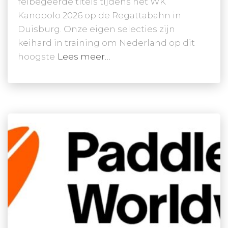
felbegeerde titels tijdens het WK
Kanopolo 2026 op de Regattabahn in
Duisburg. Onze eigen selecties zijn
keihard in training om Nederland op dit
hoogste
Lees meer…