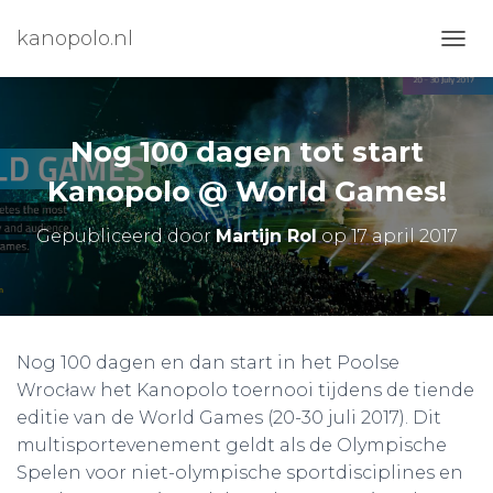
kanopolo.nl
N
A
V
I
G
Nog 100 dagen tot start
A
T
Kanopolo @ World Games!
I
E
Gepubliceerd door
Martijn Rol
op
17 april 2017
W
I
S
S
E
L
Nog 100 dagen en dan start in het Poolse
E
Wrocław het Kanopolo toernooi tijdens de tiende
N
editie van de World Games (20-30 juli 2017). Dit
multisportevenement geldt als de Olympische
Spelen voor niet-olympische sportdisciplines en