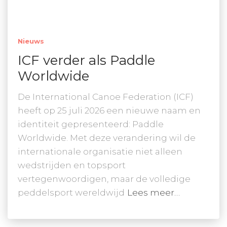
Nieuws
ICF verder als Paddle
Worldwide
De International Canoe Federation (ICF)
heeft op 25 juli 2026 een nieuwe naam en
identiteit gepresenteerd: Paddle
Worldwide. Met deze verandering wil de
internationale organisatie niet alleen
wedstrijden en topsport
vertegenwoordigen, maar de volledige
peddelsport wereldwijd
Lees meer…