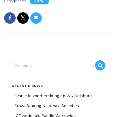
Categorieën:
NIEUWS
Z
Zoeken …
o
e
k
RECENT NIEUWS
e
n
Oranje in voorbereiding op WK Duisburg
n
a
Crowdfunding Nationale Selecties
a
r
ICF verder als Paddle Worldwide