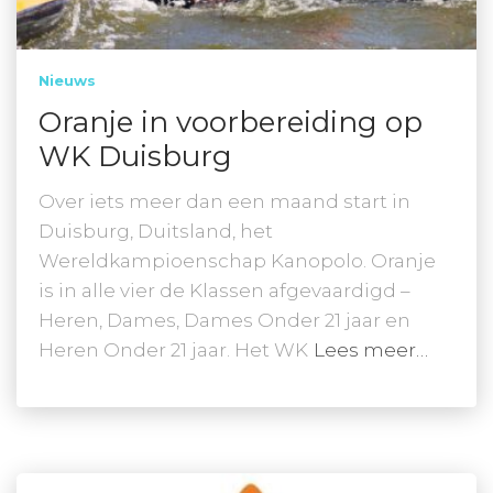
Nieuws
Oranje in voorbereiding op
WK Duisburg
Over iets meer dan een maand start in
Duisburg, Duitsland, het
Wereldkampioenschap Kanopolo. Oranje
is in alle vier de Klassen afgevaardigd –
Heren, Dames, Dames Onder 21 jaar en
Heren Onder 21 jaar. Het WK
Lees meer…