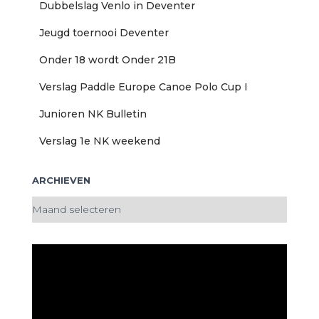
Dubbelslag Venlo in Deventer
Jeugd toernooi Deventer
Onder 18 wordt Onder 21B
Verslag Paddle Europe Canoe Polo Cup I
Junioren NK Bulletin
Verslag 1e NK weekend
ARCHIEVEN
A
r
c
h
i
e
v
e