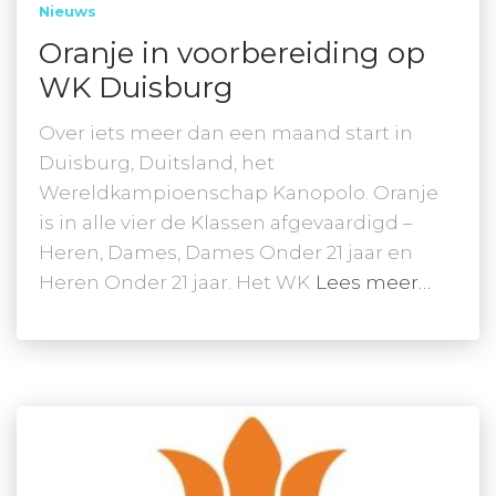
Nieuws
Oranje in voorbereiding op
WK Duisburg
Over iets meer dan een maand start in
Duisburg, Duitsland, het
Wereldkampioenschap Kanopolo. Oranje
is in alle vier de Klassen afgevaardigd –
Heren, Dames, Dames Onder 21 jaar en
Heren Onder 21 jaar. Het WK
Lees meer…