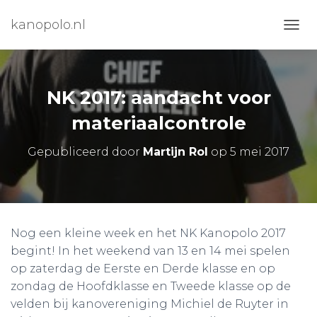
kanopolo.nl
N
A
V
I
G
NK 2017: aandacht voor
A
T
materiaalcontrole
I
E
Gepubliceerd door
Martijn Rol
op
5 mei 2017
W
I
S
S
E
L
Nog een kleine week en het NK Kanopolo 2017
E
begint! In het weekend van 13 en 14 mei spelen
N
op zaterdag de Eerste en Derde klasse en op
zondag de Hoofdklasse en Tweede klasse op de
velden bij kanovereniging Michiel de Ruyter in