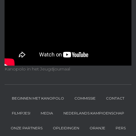
Kanopolo in het Jeugdjournaal
BEGINNEN MET KANOPOLO
COMMISSIE
CONTACT
FILMPJES!
MEDIA
NEDERLANDS KAMPIOENSCHAP
ONZE PARTNERS
OPLEIDINGEN
ORANJE
PERS