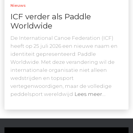
Nieuws
ICF verder als Paddle
Worldwide
De International Canoe Federation (ICF)
heeft op 25 juli 2026 een nieuwe naam en
identiteit gepresenteerd: Paddle
Worldwide. Met deze verandering wil de
internationale organisatie niet alleen
wedstrijden en topsport
vertegenwoordigen, maar de volledige
peddelsport wereldwijd
Lees meer…