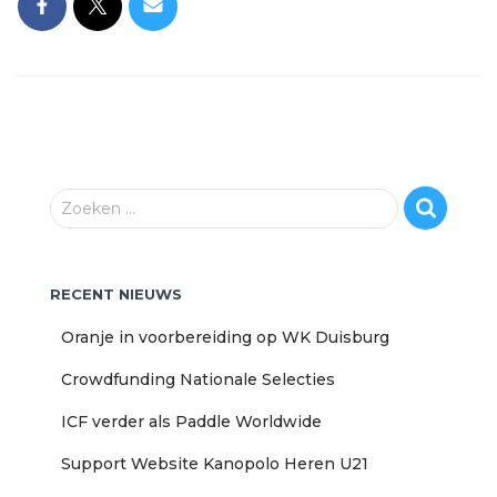
Z
Zoeken …
o
e
k
RECENT NIEUWS
e
n
Oranje in voorbereiding op WK Duisburg
n
a
Crowdfunding Nationale Selecties
a
r
ICF verder als Paddle Worldwide
:
Support Website Kanopolo Heren U21