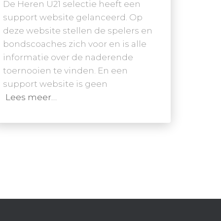
De Heren U21 selectie heeft een
support website gelanceerd. Op
deze website stellen de spelers en
bondscoaches zich voor en is alle
informatie over de naderende
toernooien te vinden. En een
support website is geen
Lees meer…