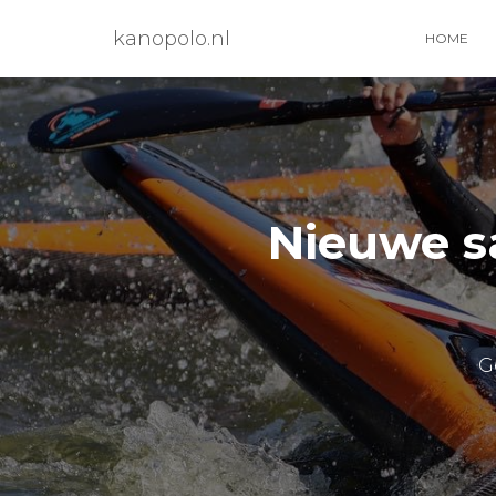
kanopolo.nl
HOME
Nieuwe s
G