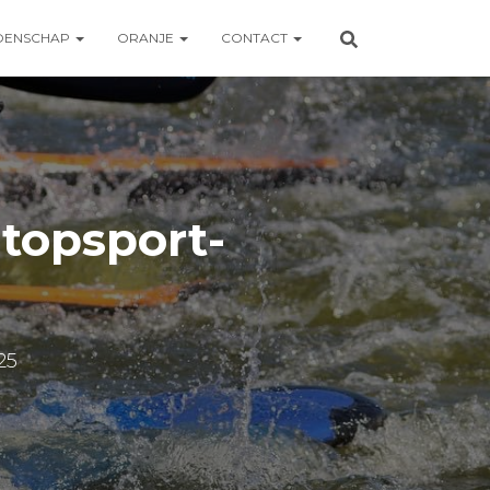
OENSCHAP
ORANJE
CONTACT
topsport-
025