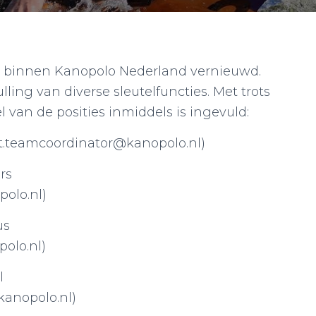
uur binnen Kanopolo Nederland vernieuwd.
ling van diverse sleutelfuncties. Met trots
van de posities inmiddels is ingevuld:
rt.teamcoordinator@kanopolo.nl)
rs
olo.nl)
us
olo.nl)
l
anopolo.nl)