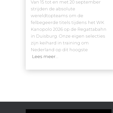
Van 15 tot en met 20 september
strijden de absolute
wereldtopteams om de
felbegeerde titels tijdens het WK
Kanopolo 2026 op de Regattabahn
in Duisburg. Onze eigen selecties
zijn keihard in training om
Nederland op dit hoogste
Lees meer…