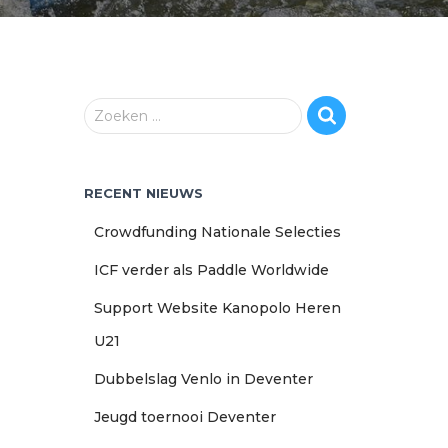
Z
Zoeken …
o
e
k
RECENT NIEUWS
e
n
Crowdfunding Nationale Selecties
n
a
ICF verder als Paddle Worldwide
a
r
Support Website Kanopolo Heren
:
U21
Dubbelslag Venlo in Deventer
Jeugd toernooi Deventer