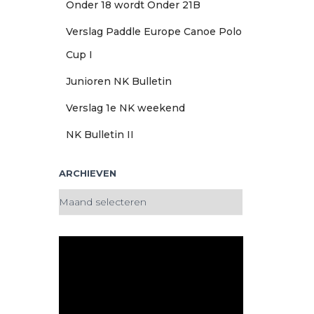
Onder 18 wordt Onder 21B
Verslag Paddle Europe Canoe Polo
Cup I
Junioren NK Bulletin
Verslag 1e NK weekend
NK Bulletin II
ARCHIEVEN
A
r
c
h
i
e
v
e