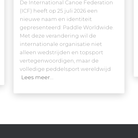
De International Canoe Federation
(ICF) heeft op 25 juli 2026 een
nieuwe naam en identiteit
gepresenteerd: Paddle Worldwide.
Met deze verandering wil de
internationale organisatie niet
alleen wedstrijden en topsport
vertegenwoordigen, maar de
volledige peddelsport wereldwijd
Lees meer…