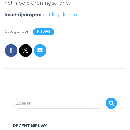
het mooie Groningse land.
Inschrijvingen:
cpt.kayakers.nl
Categorieën:
NIEUWS
Z
Zoeken …
o
e
k
RECENT NIEUWS
e