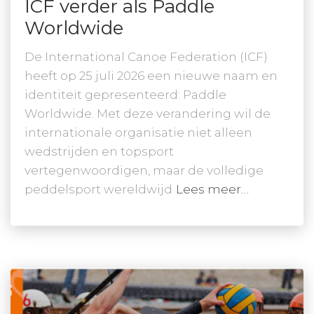
ICF verder als Paddle
Worldwide
De International Canoe Federation (ICF)
heeft op 25 juli 2026 een nieuwe naam en
identiteit gepresenteerd: Paddle
Worldwide. Met deze verandering wil de
internationale organisatie niet alleen
wedstrijden en topsport
vertegenwoordigen, maar de volledige
peddelsport wereldwijd
Lees meer…