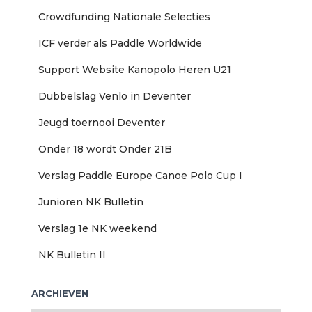
n
Crowdfunding Nationale Selecties
n
a
ICF verder als Paddle Worldwide
a
r
Support Website Kanopolo Heren U21
:
Dubbelslag Venlo in Deventer
Jeugd toernooi Deventer
Onder 18 wordt Onder 21B
Verslag Paddle Europe Canoe Polo Cup I
Junioren NK Bulletin
Verslag 1e NK weekend
NK Bulletin II
ARCHIEVEN