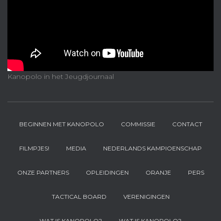
Kanopolo in het Jeugdjournaal
BEGINNEN MET KANOPOLO
COMMISSIE
CONTACT
FILMPJES!
MEDIA
NEDERLANDS KAMPIOENSCHAP
ONZE PARTNERS
OPLEIDINGEN
ORANJE
PERS
TACTICAL BOARD
VERENIGINGEN
WAT IS KANOPOLO?
WAT IS KANOPOLO?