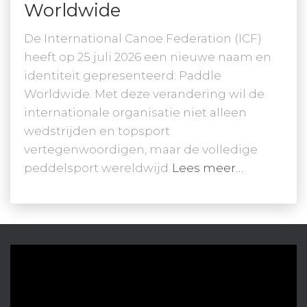
Worldwide
De International Canoe Federation (ICF)
heeft op 25 juli 2026 een nieuwe naam en
identiteit gepresenteerd: Paddle
Worldwide. Met deze verandering wil de
internationale organisatie niet alleen
wedstrijden en topsport
vertegenwoordigen, maar de volledige
peddelsport wereldwijd
Lees meer…