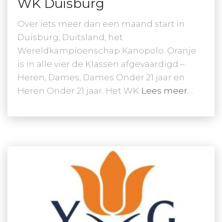
WK Duisburg
Over iets meer dan een maand start in
Duisburg, Duitsland, het
Wereldkampioenschap Kanopolo. Oranje
is in alle vier de Klassen afgevaardigd –
Heren, Dames, Dames Onder 21 jaar en
Heren Onder 21 jaar. Het WK
Lees meer…