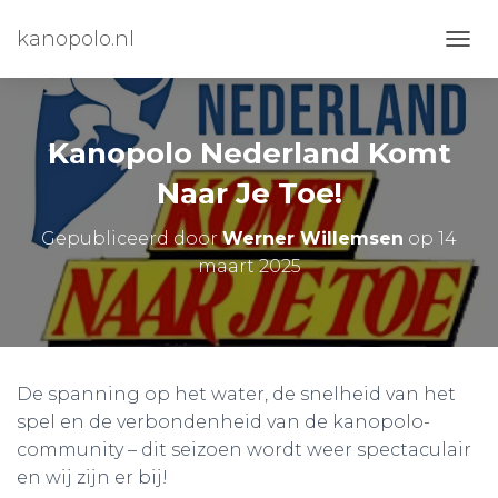
kanopolo.nl
N
A
V
I
G
Kanopolo Nederland Komt
A
T
Naar Je Toe!
I
E
Gepubliceerd door
Werner Willemsen
op
14
W
maart 2025
I
S
S
E
L
E
De spanning op het water, de snelheid van het
N
spel en de verbondenheid van de kanopolo-
community – dit seizoen wordt weer spectaculair
en wij zijn er bij!