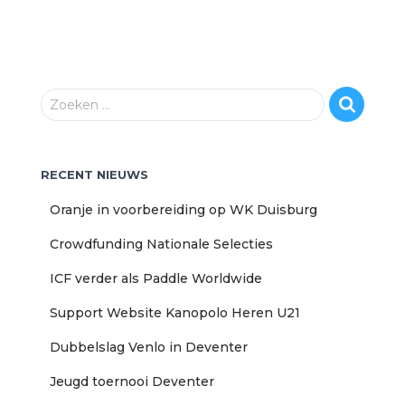
Z
Zoeken …
o
e
k
RECENT NIEUWS
e
n
Oranje in voorbereiding op WK Duisburg
n
a
Crowdfunding Nationale Selecties
a
r
ICF verder als Paddle Worldwide
:
Support Website Kanopolo Heren U21
Dubbelslag Venlo in Deventer
Jeugd toernooi Deventer