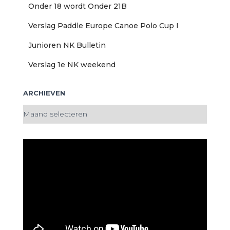
Onder 18 wordt Onder 21B
Verslag Paddle Europe Canoe Polo Cup I
Junioren NK Bulletin
Verslag 1e NK weekend
ARCHIEVEN
A
r
c
h
i
e
v
e
n