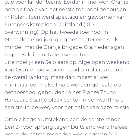
cup voor landenteams. Eerder in mei won Oranje
nog de finale van het eerste toernooi gehouden
in Polen. Toen werd spectaculair gewonnen van
Europees kampioen Duitsland (10-7
overwinning). Op het tweede toernooi in
Mechelen eind juni ging het echter een stuk
minder met de Oranje brigade. O.a. nederlagen
tegen België en Italië leverde toen
uiteindelijk een 5e plaats op. Afgelopen weekend
kon Oranje nog voor een podiumplaats gaan in
de overal ranking, maar dan moest er wel
minimaal een halve finale worden gehaald op
het toernooi gehouden in het Franse Thury-
Harcourt. Spanje bleek echter in de kwartfinale
een sta-in-de-weg voor het halen van deze missie.
Oranje begon uitstekend aan de eerste ronde.
Een 2-1 voorsprong tegen Duitsland werd helaas
net in de laatste seconden weg gegeven (2-2