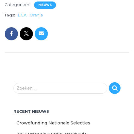
Categorieën:
NIEUWS
Tags:
ECA
Oranje
Z
Zoeken …
o
e
k
RECENT NIEUWS
e
n
Crowdfunding Nationale Selecties
n
a