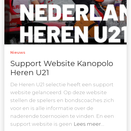
Nieuws
Support Website Kanopolo
Heren U21
De Heren U21 selectie heeft een support
website gelanceerd. Op deze website
stellen de spelers en bondscoaches zich
voor en is alle informatie over de
naderende toernooien te vinden. En een
support website is geen
Lees meer…