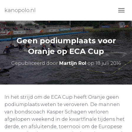
kanopolo.nl
N
A
V
I
G
Geen podiumplaats voor
A
T
Oranje op ECA Cup
I
E
Gepubliceerd door
Martijn Rol
op
18 juli 2016
W
I
S
S
E
L
In het strijd om de ECA Cup heeft Oranje geen
E
podiumplaats weten te veroveren. De mannen
N
van bondscoach Kasper Schagen verloren
afgelopen weekend in de kwartfinale tijdens het
derde, en afsluitende, toernooi om de Europese