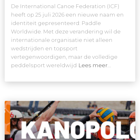
De International Canoe Federation (ICF)
heeft op 25 juli 2026 een nieuwe naam en
identiteit gepresenteerd: Paddle
Worldwide. Met deze verandering wil de
internationale organisatie niet alleen
wedstrijden en topsport
vertegenwoordigen, maar de volledige
peddelsport wereldwijd
Lees meer…