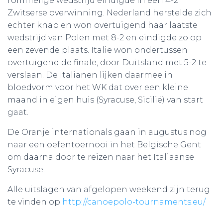
rommelige wedstrijd eindigde in een 4-2
Zwitserse overwinning. Nederland herstelde zich
echter knap en won overtuigend haar laatste
wedstrijd van Polen met 8-2 en eindigde zo op
een zevende plaats. Italië won ondertussen
overtuigend de finale, door Duitsland met 5-2 te
verslaan. De Italianen lijken daarmee in
bloedvorm voor het WK dat over een kleine
maand in eigen huis (Syracuse, Sicilië) van start
gaat.
De Oranje internationals gaan in augustus nog
naar een oefentoernooi in het Belgische Gent
om daarna door te reizen naar het Italiaanse
Syracuse.
Alle uitslagen van afgelopen weekend zijn terug
te vinden op
http://canoepolo-tournaments.eu/