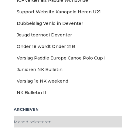
ICF verder als Paddle Worldwide
a
r
Support Website Kanopolo Heren U21
:
Dubbelslag Venlo in Deventer
Jeugd toernooi Deventer
Onder 18 wordt Onder 21B
Verslag Paddle Europe Canoe Polo Cup I
Junioren NK Bulletin
Verslag 1e NK weekend
NK Bulletin II
ARCHIEVEN
A
r
c