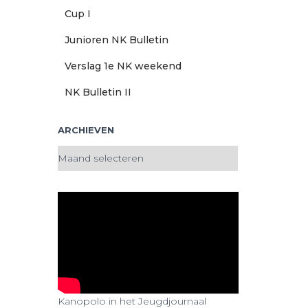
Cup I
Junioren NK Bulletin
Verslag 1e NK weekend
NK Bulletin II
ARCHIEVEN
A
r
c
h
i
e
v
e
n
Kanopolo in het Jeugdjournaal