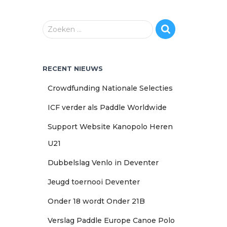
Z
Zoeken …
o
e
k
RECENT NIEUWS
e
n
Crowdfunding Nationale Selecties
n
a
ICF verder als Paddle Worldwide
a
r
Support Website Kanopolo Heren
:
U21
Dubbelslag Venlo in Deventer
Jeugd toernooi Deventer
Onder 18 wordt Onder 21B
Verslag Paddle Europe Canoe Polo