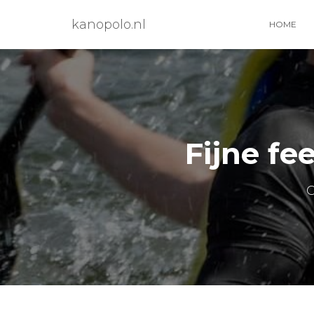
kanopolo.nl
HOME
Fijne fe
G