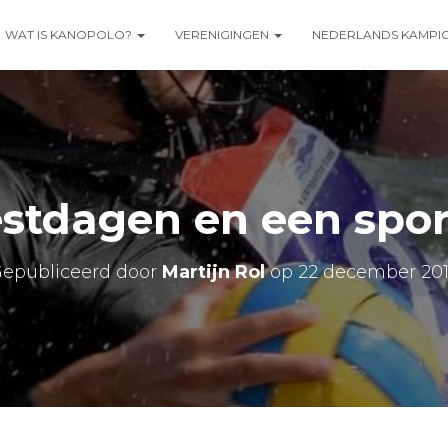
WAT IS KANOPOLO?
VERENIGINGEN
NEDERLANDS KAMPI
estdagen en een spor
epubliceerd door
Martijn Rol
op
22 december 20