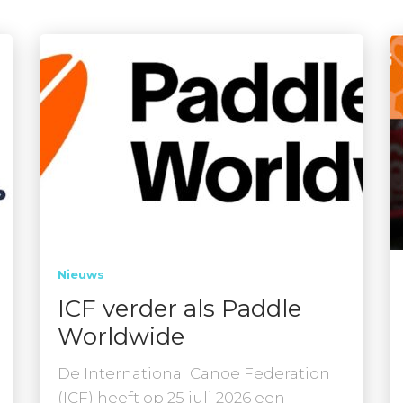
Nieuws
ICF verder als Paddle
Worldwide
De International Canoe Federation
(ICF) heeft op 25 juli 2026 een