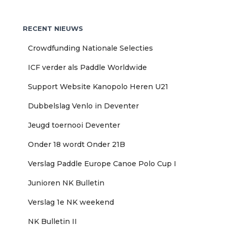
e
k
RECENT NIEUWS
e
n
Crowdfunding Nationale Selecties
n
a
ICF verder als Paddle Worldwide
a
r
Support Website Kanopolo Heren U21
:
Dubbelslag Venlo in Deventer
Jeugd toernooi Deventer
Onder 18 wordt Onder 21B
Verslag Paddle Europe Canoe Polo Cup I
Junioren NK Bulletin
Verslag 1e NK weekend
NK Bulletin II