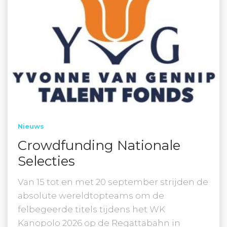
Nieuws
Crowdfunding Nationale
Selecties
Van 15 tot en met 20 september strijden de
absolute wereldtopteams om de
felbegeerde titels tijdens het WK
Kanopolo 2026 op de Regattabahn in