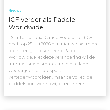
Nieuws
ICF verder als Paddle
Worldwide
De International Canoe Federation (ICF)
heeft op 25 juli 2026 een nieuwe naam en
identiteit gepresenteerd: Paddle
Worldwide. Met deze verandering wil de
internationale organisatie niet alleen
wedstrijden en topsport
vertegenwoordigen, maar de volledige
peddelsport wereldwijd
Lees meer…