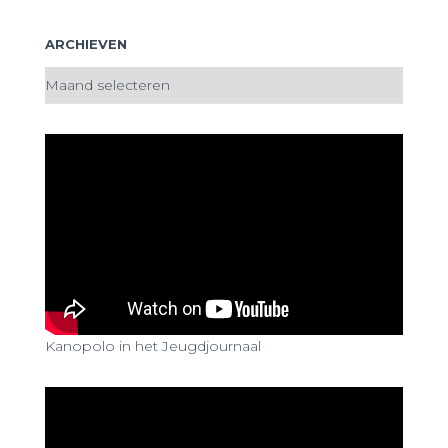
ARCHIEVEN
A
r
c
h
i
e
v
e
n
Kanopolo in het Jeugdjournaal