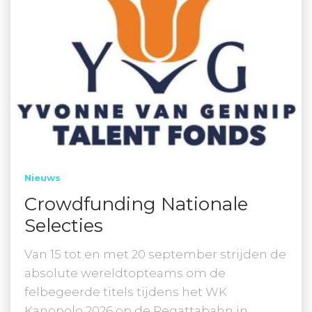
Nieuws
Crowdfunding Nationale
Selecties
Van 15 tot en met 20 september strijden de
absolute wereldtopteams om de
felbegeerde titels tijdens het WK
Kanopolo 2026 op de Regattabahn in