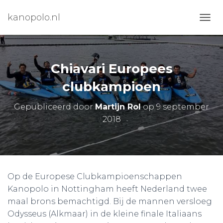
kanopolo.nl
N
A
V
I
G
Chiavari Europees
A
T
clubkampioen
I
E
Gepubliceerd door
Martijn Rol
op
9 september
W
2018
I
S
S
E
L
E
Op de Europese Clubkampioenschappen
N
Kanopolo in Nottingham heeft Nederland twee
maal brons bemachtigd. Bij de mannen versloeg
Odysseus (Alkmaar) in de kleine finale Italiaans