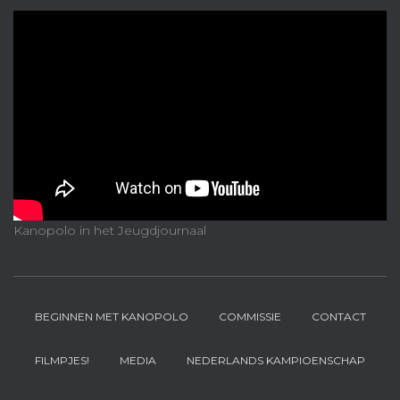
Kanopolo in het Jeugdjournaal
BEGINNEN MET KANOPOLO
COMMISSIE
CONTACT
FILMPJES!
MEDIA
NEDERLANDS KAMPIOENSCHAP