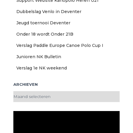
Support Website Kanopolo Heren U21
Dubbelslag Venlo in Deventer
Jeugd toernooi Deventer
Onder 18 wordt Onder 21B
Verslag Paddle Europe Canoe Polo Cup I
Junioren NK Bulletin
Verslag 1e NK weekend
ARCHIEVEN
A
r
c
h
i
e