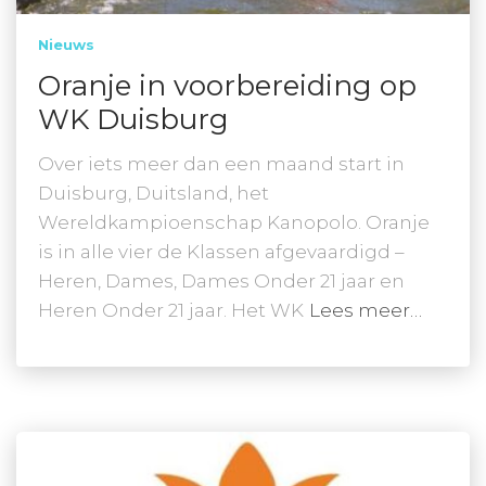
Nieuws
Oranje in voorbereiding op
WK Duisburg
Over iets meer dan een maand start in
Duisburg, Duitsland, het
Wereldkampioenschap Kanopolo. Oranje
is in alle vier de Klassen afgevaardigd –
Heren, Dames, Dames Onder 21 jaar en
Heren Onder 21 jaar. Het WK
Lees meer…