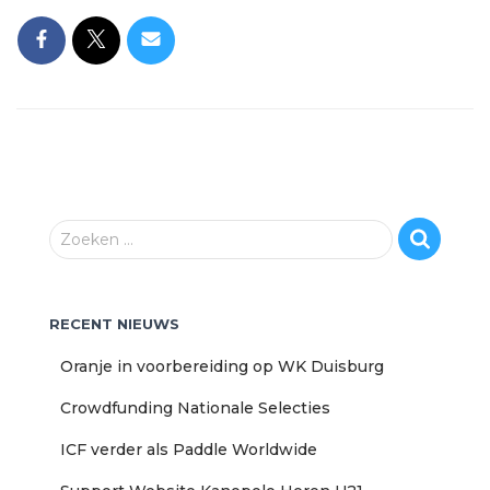
Z
Zoeken …
o
e
k
RECENT NIEUWS
e
n
Oranje in voorbereiding op WK Duisburg
n
a
Crowdfunding Nationale Selecties
a
r
ICF verder als Paddle Worldwide
: