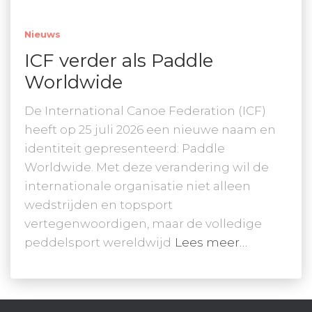
Nieuws
ICF verder als Paddle
Worldwide
De International Canoe Federation (ICF)
heeft op 25 juli 2026 een nieuwe naam en
identiteit gepresenteerd: Paddle
Worldwide. Met deze verandering wil de
internationale organisatie niet alleen
wedstrijden en topsport
vertegenwoordigen, maar de volledige
peddelsport wereldwijd
Lees meer…