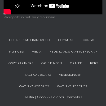
Kanopolo in het Jeugdjournaal
BEGINNEN MET KANOPOLO
COMMISSIE
CONTACT
FILMPJES!
MEDIA
NEDERLANDS KAMPIOENSCHAP
ONZE PARTNERS
OPLEIDINGEN
ORANJE
PERS
TACTICAL BOARD
VERENIGINGEN
WAT IS KANOPOLO?
WAT IS KANOPOLO?
Hestia | Ontwikkeld door
ThemeIsle