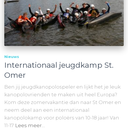
Nieuws
Internationaal jeugdkamp St.
Omer
Ben jij jeugdkanopolospeler en lijkt het je leuk
kanopolovrienden te maken uit heel Europa?
Kom deze zomervakantie dan naar St Omer en
neem deel aan een internationaal
kanopolokamp voor poloërs van 10-18 jaar! Van
11-17
Lees meer…