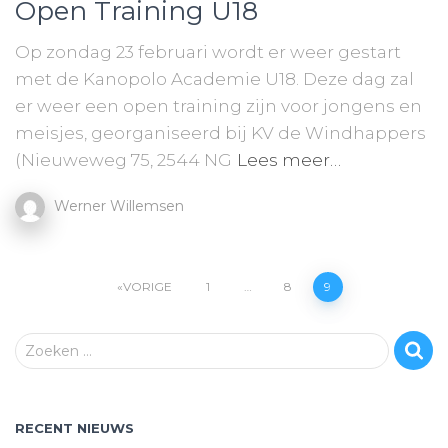
Open Training U18
Op zondag 23 februari wordt er weer gestart
met de Kanopolo Academie U18. Deze dag zal
er weer een open training zijn voor jongens en
meisjes, georganiseerd bij KV de Windhappers
(Nieuweweg 75, 2544 NG
Lees meer…
Werner Willemsen
Berichten
VORIGE
1
…
8
9
navigatie
Z
Zoeken …
o
e
k
RECENT NIEUWS
e