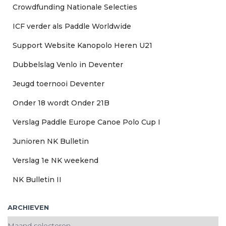
n
Crowdfunding Nationale Selecties
n
a
ICF verder als Paddle Worldwide
a
Support Website Kanopolo Heren U21
r
:
Dubbelslag Venlo in Deventer
Jeugd toernooi Deventer
Onder 18 wordt Onder 21B
Verslag Paddle Europe Canoe Polo Cup I
Junioren NK Bulletin
Verslag 1e NK weekend
NK Bulletin II
ARCHIEVEN
A