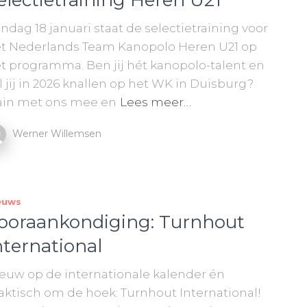
electietraining Heren U21
ndag 18 januari staat de selectietraining voor
t Nederlands Team Kanopolo Heren U21 op
t programma. Ben jij hét kanopolo-talent en
l jij in 2026 knallen op het WK in Duisburg?
ain met ons mee en
Lees meer…
Werner Willemsen
euws
ooraankondiging: Turnhout
nternational
euw op de internationale kalender én
aktisch om de hoek: Turnhout International!