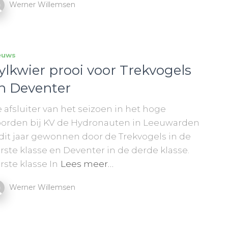
Werner Willemsen
euws
ylkwier prooi voor Trekvogels
n Deventer
 afsluiter van het seizoen in het hoge
orden bij KV de Hydronauten in Leeuwarden
 dit jaar gewonnen door de Trekvogels in de
rste klasse en Deventer in de derde klasse.
rste klasse In
Lees meer…
Werner Willemsen