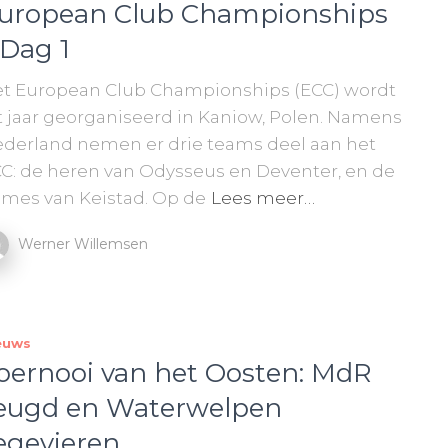
uropean Club Championships
 Dag 1
t European Club Championships (ECC) wordt
t jaar georganiseerd in Kaniow, Polen. Namens
derland nemen er drie teams deel aan het
C: de heren van Odysseus en Deventer, en de
mes van Keistad. Op de
Lees meer…
Werner Willemsen
euws
oernooi van het Oosten: MdR
eugd en Waterwelpen
egevieren