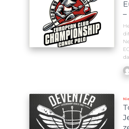
E
–
He
di
Ne
EC
da
Ni
T
J
z