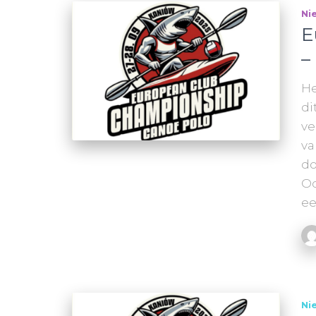
Ni
E
–
He
di
ve
va
do
Od
e
Ni