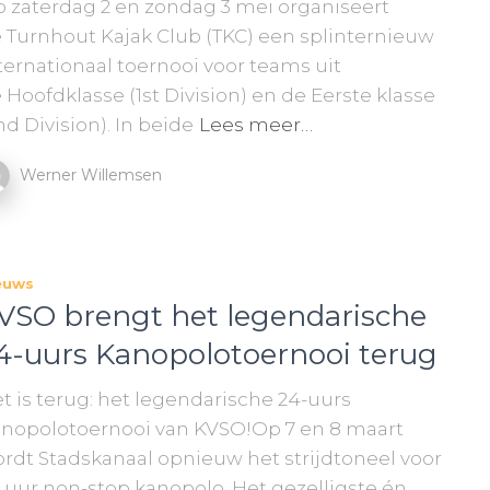
 zaterdag 2 en zondag 3 mei organiseert
 Turnhout Kajak Club (TKC) een splinternieuw
ternationaal toernooi voor teams uit
 Hoofdklasse (1st Division) en de Eerste klasse
nd Division). In beide
Lees meer…
Werner Willemsen
euws
VSO brengt het legendarische
4-uurs Kanopolotoernooi terug
t is terug: het legendarische 24-uurs
nopolotoernooi van KVSO!Op 7 en 8 maart
rdt Stadskanaal opnieuw het strijdtoneel voor
 uur non-stop kanopolo. Het gezelligste én