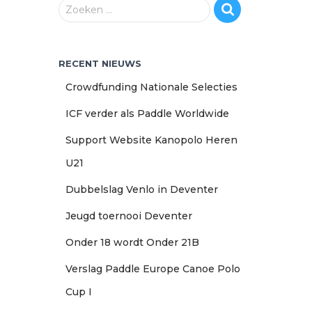
Z
Zoeken …
o
e
k
RECENT NIEUWS
e
n
Crowdfunding Nationale Selecties
n
a
ICF verder als Paddle Worldwide
a
Support Website Kanopolo Heren
r
:
U21
Dubbelslag Venlo in Deventer
Jeugd toernooi Deventer
Onder 18 wordt Onder 21B
Verslag Paddle Europe Canoe Polo
Cup I