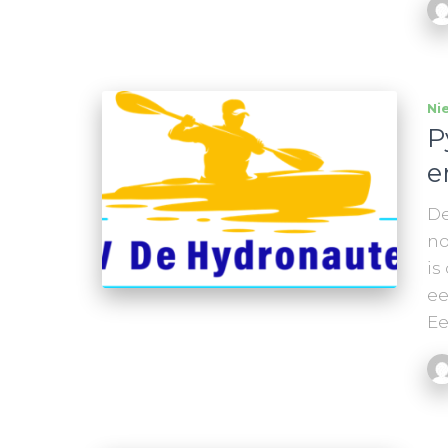
Ni
P
e
De
no
is
ee
Ee