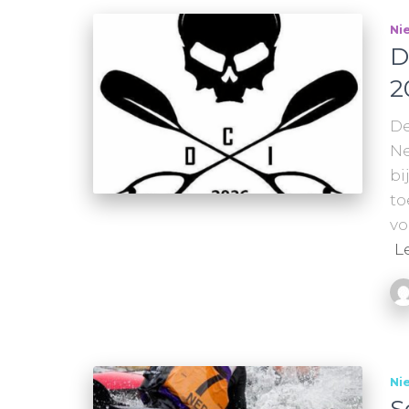
Ni
D
2
De
Ne
bi
to
vo
L
Ni