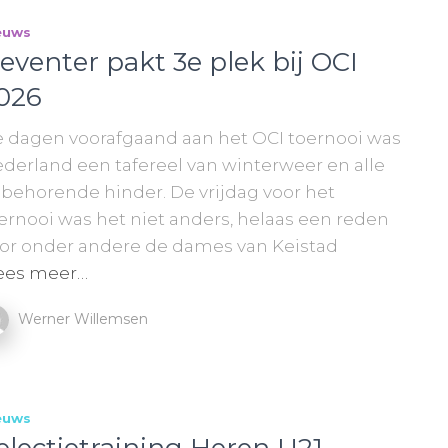
euws
eventer pakt 3e plek bij OCI
026
 dagen voorafgaand aan het OCI toernooi was
derland een tafereel van winterweer en alle
jbehorende hinder. De vrijdag voor het
ernooi was het niet anders, helaas een reden
or onder andere de dames van Keistad
ees meer…
Werner Willemsen
euws