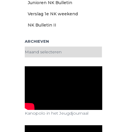
Junioren NK Bulletin
Verslag 1e NK weekend
NK Bulletin II
ARCHIEVEN
A
r
c
h
i
e
v
e
n
Kanopolo in het Jeugdjournaal