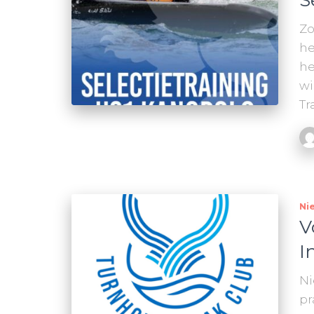
S
Zo
he
he
wi
Tr
Ni
V
I
Ni
pr