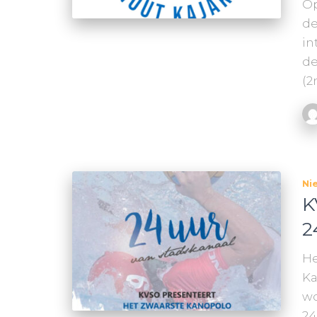
Op
de
in
de
(2
Ni
K
2
He
Ka
wo
24