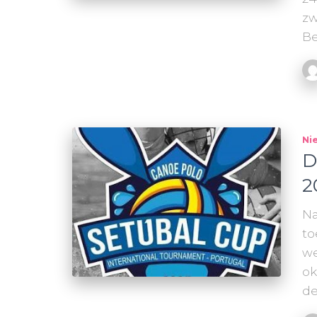
zw
B
Ni
D
2
Na
to
we
ok
de