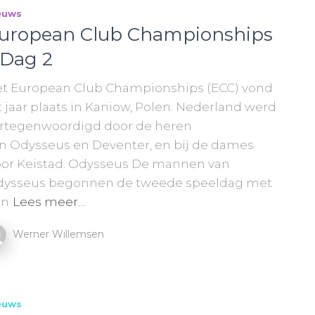
euws
uropean Club Championships
 Dag 2
t European Club Championships (ECC) vond
t jaar plaats in Kaniow, Polen. Nederland werd
rtegenwoordigd door de heren
n Odysseus en Deventer, en bij de dames
or Keistad. Odysseus De mannen van
ysseus begonnen de tweede speeldag met
en
Lees meer…
Werner Willemsen
euws