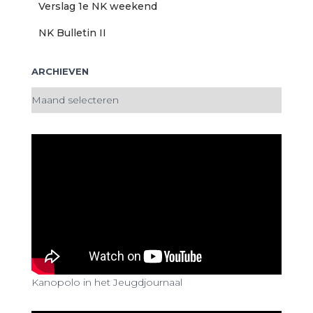
Verslag 1e NK weekend
NK Bulletin II
ARCHIEVEN
A
r
c
h
i
e
v
e
n
Kanopolo in het Jeugdjournaal