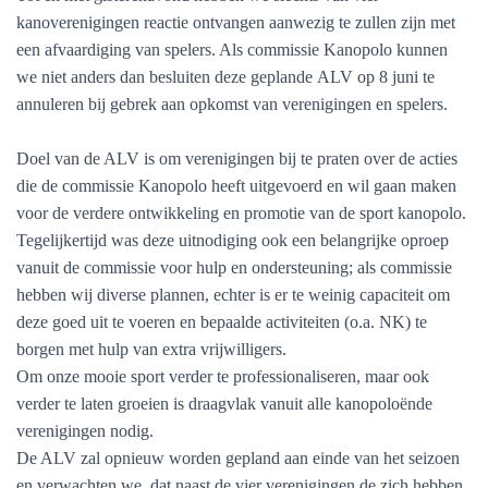
kanoverenigingen reactie ontvangen aanwezig te zullen zijn met
een afvaardiging van spelers.
Als commissie Kanopolo kunnen
we niet anders dan besluiten deze geplande ALV op 8 juni te
annuleren bij gebrek aan opkomst van verenigingen en spelers.
Doel van de ALV is om verenigingen bij te praten over de acties
die de commissie Kanopolo heeft uitgevoerd en wil gaan maken
voor de verdere ontwikkeling en promotie van de sport kanopolo.
Tegelijkertijd was deze uitnodiging ook een belangrijke oproep
vanuit de commissie voor hulp en ondersteuning; als commissie
hebben wij diverse plannen, echter is er te weinig capaciteit om
deze goed uit te voeren en bepaalde activiteiten (o.a. NK) te
borgen met hulp van extra vrijwilligers.
O
m onze mooie sport verder te professionaliseren, maar ook
verder te laten groeien is draagvlak vanuit alle kanopoloënde
verenigingen nodig.
De ALV zal opnieuw worden gepland aan einde van het seizoen
en verwachten we, dat naast de vier verenigingen de zich hebben