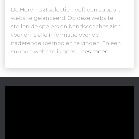
De Heren U21 selectie heeft een support
website gelanceerd. Op deze website
stellen de spelers en bondscoaches zich
voor en is alle informatie over de
naderende toernooien te vinden. En een
support website is geen
Lees meer…