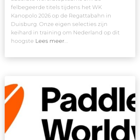
felbegeerde titels tijdens het WK
Kanopolo 2026 op de Regattabahn in
Duisburg. Onze eigen selecties zijn
keihard in training om Nederland op dit
hoogste
Lees meer…