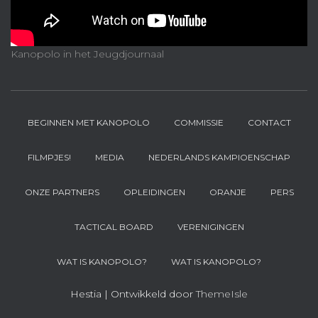
Kanopolo in het Jeugdjournaal
BEGINNEN MET KANOPOLO
COMMISSIE
CONTACT
FILMPJES!
MEDIA
NEDERLANDS KAMPIOENSCHAP
ONZE PARTNERS
OPLEIDINGEN
ORANJE
PERS
TACTICAL BOARD
VERENIGINGEN
WAT IS KANOPOLO?
WAT IS KANOPOLO?
Hestia | Ontwikkeld door
ThemeIsle