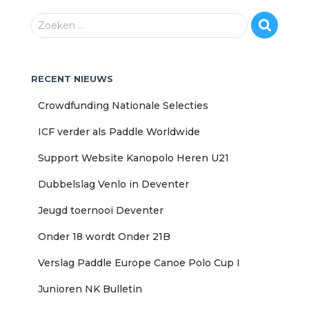
Z
Zoeken …
o
e
k
RECENT NIEUWS
e
n
Crowdfunding Nationale Selecties
n
a
ICF verder als Paddle Worldwide
a
r
Support Website Kanopolo Heren U21
:
Dubbelslag Venlo in Deventer
Jeugd toernooi Deventer
Onder 18 wordt Onder 21B
Verslag Paddle Europe Canoe Polo Cup I
Junioren NK Bulletin