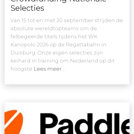
Selecties
Van 15 tot en met 20 september strijden de
absolute wereldtopteams om de
felbegeerde titels tijdens het WK
Kanopolo 2026 op de Regattabahn in
Duisburg. Onze eigen selecties zijn
keihard in training om Nederland op dit
hoogste
Lees meer…