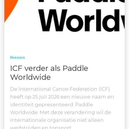
Nieuws
ICF verder als Paddle
Worldwide
De International Canoe Federation (ICF)
heeft op 25 juli 2026 een nieuwe naam en
identiteit gepresenteerd: Paddle
Worldwide. Met deze verandering wil de
internationale organisatie niet alleen
wedstrijden en topsport